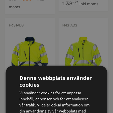
kr
1,381
inkl moms
moms
FRISTADS
FRISTADS
Denna webbplats använder
cookies
126534
126535
Vi använder cookies för att anpassa
Varsel sweatshirt-jacka
Varsel sweatshirt-jacka
innehåll, annonser och för att analysera
7426 SHV, klass 3
7427 SHV klass 3, dam
vår trafik. Vi delar också information om
kr
kr
1,184
1,184
inkl moms
inkl moms
din användning av vår webbplats med