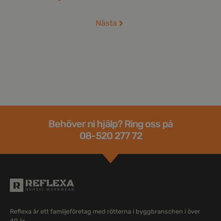
Nästa
Behöver ni hjälp? Ring oss på
08-520 277 72
Reflexa är ett familjeföretag med rötterna i byggbranschen i över
40 år.