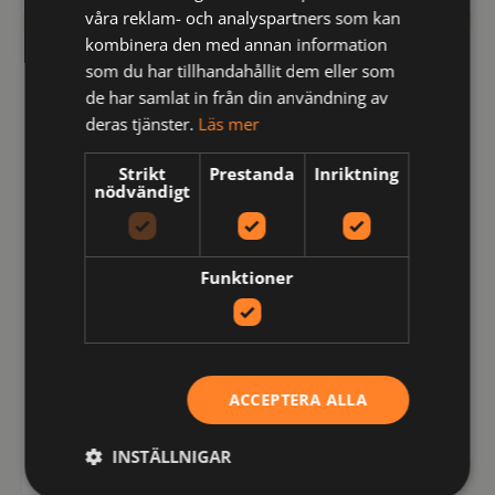
våra reklam- och analyspartners som kan
kombinera den med annan information
FRISTADS
FRISTADS
som du har tillhandahållit dem eller som
de har samlat in från din användning av
deras tjänster.
Läs mer
Strikt
Prestanda
Inriktning
nödvändigt
Funktioner
301024
111333
Varsel sweatshirt-jacka
Varsel T-shirt 7024
7863 GPSW klass 3
THV, klass 3
ACCEPTERA ALLA
kr
kr
kr
699
641
888
inkl
inkl moms
INSTÄLLNIGAR
moms