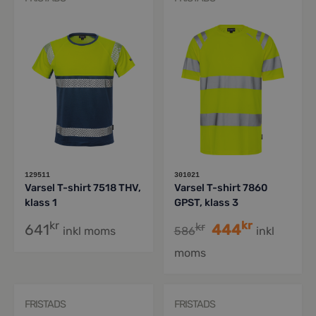
129511
301021
Varsel T-shirt 7518 THV,
Varsel T-shirt 7860
klass 1
GPST, klass 3
kr
kr
kr
641
444
inkl moms
586
inkl
moms
FRISTADS
FRISTADS