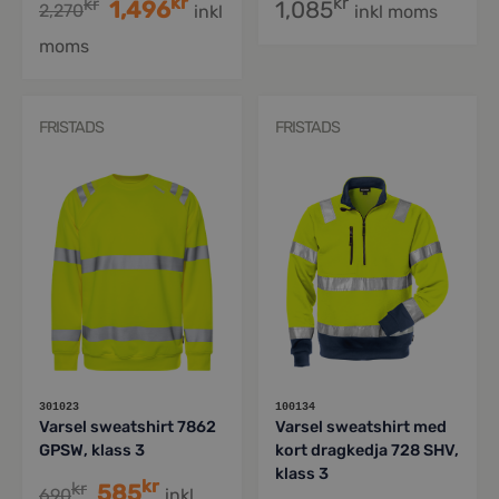
kr
kr
kr
1,496
1,085
2,270
inkl
inkl moms
moms
FRISTADS
FRISTADS
301023
100134
Varsel sweatshirt 7862
Varsel sweatshirt med
GPSW, klass 3
kort dragkedja 728 SHV,
klass 3
kr
kr
585
690
inkl