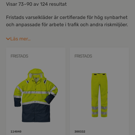
Visar 73–90 av 124 resultat
Fristads varselkläder är certifierade för hög synbarhet
och anpassade för arbete i trafik och andra riskmiljöer.
I sortimentet finns varseljackor, varselbyxor, västar
Läs mer…
och overaller i olika varselklasser och
färgkombinationer. Plaggen kombinerar säkerhet med
bra passform och funktionella detaljer för daglig
FRISTADS
FRISTADS
användning.
114040
300332