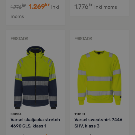
kr
kr
kr
1,269
1,776
1,776
inkl
inkl moms
moms
FRISTADS
FRISTADS
300964
110151
Varsel skaljacka stretch
Varsel sweatshirt 7446
4690 GLS, klass 1
SHV, klass 3