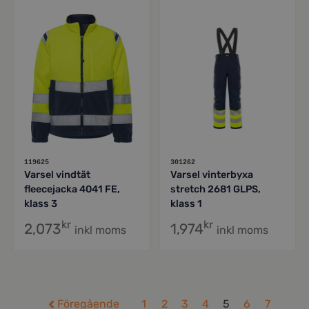
119625
301262
Varsel vindtät
Varsel vinterbyxa
fleecejacka 4041 FE,
stretch 2681 GLPS,
klass 3
klass 1
kr
kr
2,073
1,974
inkl moms
inkl moms
Föregående
1
2
3
4
5
6
7