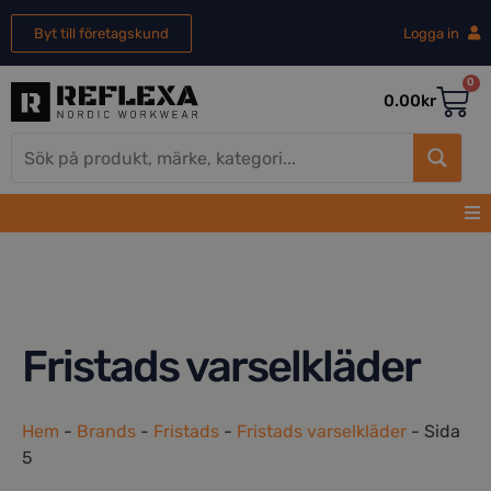
Byt till företagskund
Logga in
0
0.00
kr
Fristads varselkläder
Hem
-
Brands
-
Fristads
-
Fristads varselkläder
-
Sida
5