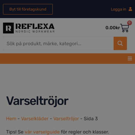
Byt till företagskund
Logga in
0
0.00
kr
Varseltröjor
Hem
-
Varselkläder
-
Varseltröjor
-
Sida 3
Tips! Se
vår varselguide
för regler och klasser.