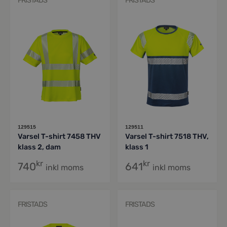
FRISTADS
FRISTADS
129515
129511
Varsel T-shirt 7458 THV
Varsel T-shirt 7518 THV,
klass 2, dam
klass 1
kr
kr
740
641
inkl moms
inkl moms
FRISTADS
FRISTADS