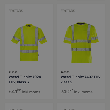
yrkesmän, som väljer sin utrustning med omsorg.
Varseltröjorna är utrustade med fluorescerande och
FRISTADS
FRISTADS
reflekterande ytor, där den starka färgen lyser upp
medan reflexen ger god synbarhet på mycket långt
avstånd. När du väl vant dig vid din varseltröja
kommer du aldrig vilja vara utan den på jobbet.
111333
100973
Varsel T-shirt 7024
Varsel T-shirt 7407 THV,
THV, klass 3
klass 2
kr
kr
641
740
inkl moms
inkl moms