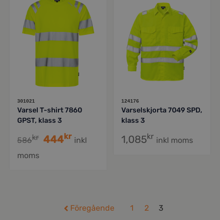
301021
124176
Varsel T-shirt 7860
Varselskjorta 7049 SPD,
GPST, klass 3
klass 3
kr
kr
kr
444
1,085
586
inkl
inkl moms
moms
Föregående
1
2
3