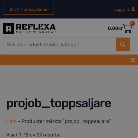
Byt till företagskund
Logga in
0
0.00
kr
projob_toppsaljare
Hem
-
Produkter märkta ”projob_toppsaljare”
Visar 1–18 av 27 resultat