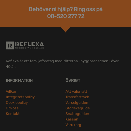
Behöver ni hjälp? Ring oss på
08-520 277 72
Reflexa är ett familjeföretag med rötterna i byggbranschen i över
40 år.
INFORMATION
ÖVRIGT
Villkor
Att välja rätt
Integritetspolicy
Transfertryck
Cookiepolicy
Varselguiden
Om oss
Storleksguide
Kontakt
Snabbguiden
Kassan
Varukorg