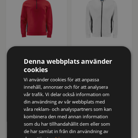
642128-35-3
642129-00-3
2128 SWEATSHIRT ½ ZIP
2129 SWEATSHIRT
Denna webbplats använder
cookies
kr
kr
kr
kr
499
680
519
inkl
850
inkl
Vi använder cookies för att anpassa
innehåll, annonser och för att analysera
moms
moms
vår trafik. Vi delar också information om
din användning av vår webbplats med
våra reklam- och analyspartners som kan
PROJOB
PROJOB
kombinera den med annan information
som du har tillhandahållit dem eller som
de har samlat in från din användning av