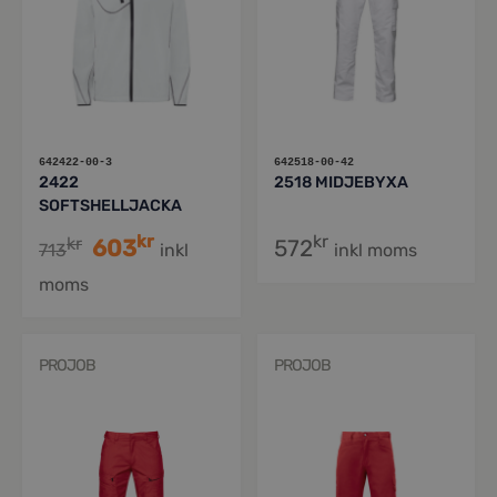
642422-00-3
642518-00-42
2422
2518 MIDJEBYXA
SOFTSHELLJACKA
kr
kr
kr
603
572
713
inkl
inkl moms
moms
PROJOB
PROJOB