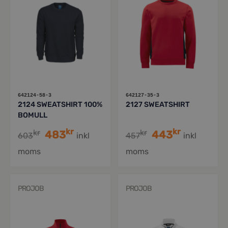
642124-58-3
642127-35-3
2124 SWEATSHIRT 100%
2127 SWEATSHIRT
BOMULL
kr
kr
kr
kr
483
443
603
inkl
457
inkl
moms
moms
PROJOB
PROJOB