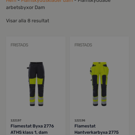
Hem
-
Flamskyddskläder dam
-
Flamskyddade
arbetsbyxor Dam
Visar alla 8 resultat
FRISTADS
FRISTADS
122197
122196
Flamestat Byxa 2776
Flamestat
ATHS klass 1, dam
Hantverkarbyxa 2775