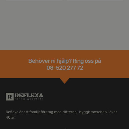
Behöver ni hjälp? Ring oss på
08-520 277 72
Reflexa är ett familjeföretag med rötterna i byggbranschen i över
40 år.