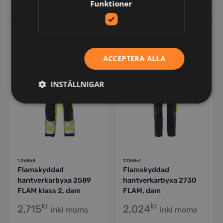
Funktioner
FRISTADS
FRISTADS
ACCEPTERA ALLA
INSTÄLLNIGAR
125950
125954
Flamskyddad
Flamskyddad
hantverkarbyxa 2589
hantverkarbyxa 2730
FLAM klass 2, dam
FLAM, dam
kr
kr
2,715
2,024
inkl moms
inkl moms