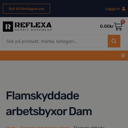
Byt till företagskund
Logga in
0
0.00
kr
Flamskyddade
arbetsbyxor Dam