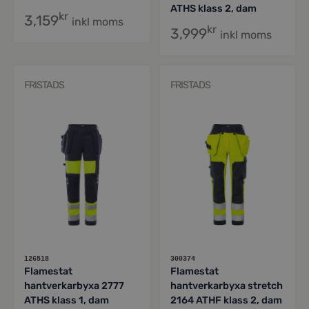
ATHS klass 2, dam
kr
3,159
inkl moms
kr
3,999
inkl moms
FRISTADS
FRISTADS
126518
300374
Flamestat
Flamestat
hantverkarbyxa 2777
hantverkarbyxa stretch
ATHS klass 1, dam
2164 ATHF klass 2, dam