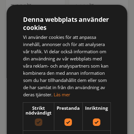
kr
kr
3,900
4,146
inkl moms
inkl moms
Denna webbplats använder
cookies
FRISTADS
FRISTADS
Vi använder cookies för att anpassa
innehåll, annonser och för att analysera
vår trafik. Vi delar också information om
din användning av vår webbplats med
våra reklam- och analyspartners som kan
kombinera den med annan information
som du har tillhandahållit dem eller som
de har samlat in från din användning av
deras tjänster.
Läs mer
129521
125951
Strikt
Prestanda
Inriktning
Flamestat
Flamskyddad byxa 2591
nödvändigt
hantverkarbyxa stretch
FLAM klass 1, dam
2171 ATHF klass 1, dam
kr
2,221
inkl moms
kr
4,098
inkl moms