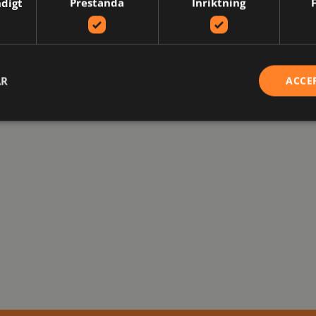
ndigt
Prestanda
Inriktning
AR
ACCE