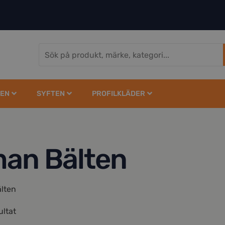
EN
SYFTEN
PROFILKLÄDER
an Bälten
lten
ultat