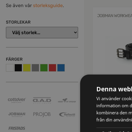
Se även vår
storleksguide
.
JOBMAN WORKWE
STORLEKAR
FÄRGER
Denna webb
65930784-9900-090
9307 Bälte Läder
Vi använder cookie
information om d
kr
471
kombinera den me
inkl mo
från din användni