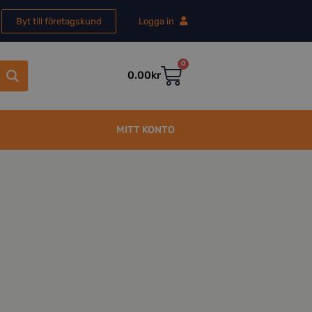
Byt till företagskund
Logga in
0
0.00
kr
MITT KONTO