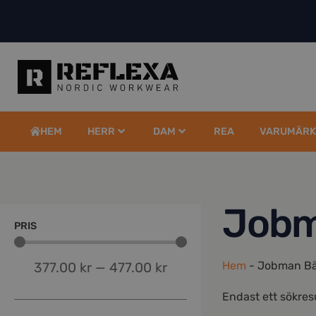
HEM
HERR
DAM
REA
VARUMÄRK
Jobm
PRIS
Hem
-
Jobman Bä
377.00
kr
—
477.00
kr
Endast ett sökres