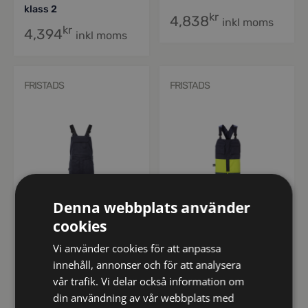
klass 2
kr
4,838
inkl moms
kr
4,394
inkl moms
FRISTADS
FRISTADS
Denna webbplats använder
cookies
Vi använder cookies för att anpassa
300239
126510
innehåll, annonser och för att analysera
Flamestat hängslebyxa
Flamskyddad
vår trafik. Vi delar också information om
stretch 2168 ATHF,
hängslebyxa 1584
din användning av vår webbplats med
klass 1
FLAM, klass 2