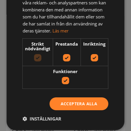
våra reklam- och analyspartners som kan
kr
kr
4,443
2,863
inkl moms
inkl moms
kombinera den med annan information
som du har tillhandahållit dem eller som
de har samlat in från din användning av
FRISTADS
FRISTADS
deras tjänster.
Läs mer
Strikt
Prestanda
Inriktning
nödvändigt
Funktioner
125943
100328
ACCEPTERA ALLA
Flamskyddad
Flamskyddad
hängslebyxa 1585
hängslebyxa hantverk
INSTÄLLNIGAR
FLAM, klass 2
0030 FLAM
kr
kr
2,863
2,566