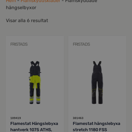
Hem
-
Flamskyddskläder
-
Flamskyddade
Varumärken
hängselbyxor
Syften
Visar alla 6 resultat
Profilkläder
FRISTADS
FRISTADS
Mitt konto
109419
301463
Flamestat Hängslebyxa
Flamestat hängslebyxa
hantverk 1075 ATHS,
stretch 1180 FSS