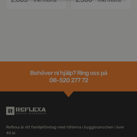
inkl moms
inkl moms
Behöver ni hjälp? Ring oss på
08-520 277 72
Reflexa är ett familjeföretag med rötterna i byggbranschen i över
40 år.