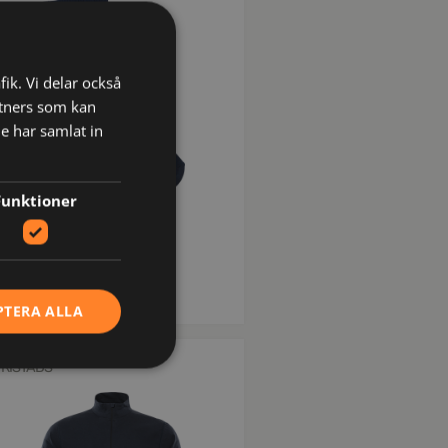
fik. Vi delar också
tners som kan
e har samlat in
Funktioner
00580
Flamestat Socka 980 SFA
kr
394
inkl moms
PTERA ALLA
FRISTADS