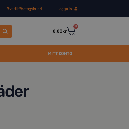
Byt till företagskund
Logga in
0
0.00
kr
MITT KONTO
äder