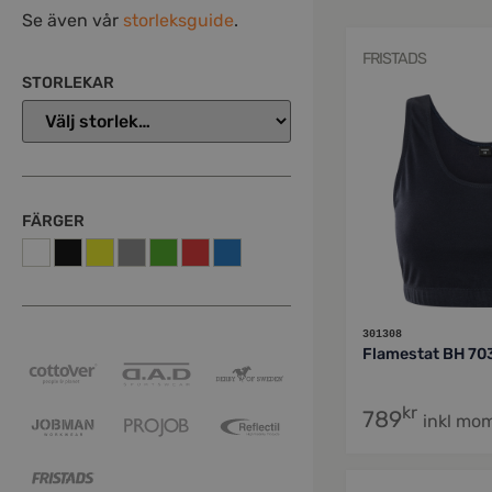
Se även vår
storleksguide
.
FRISTADS
STORLEKAR
FÄRGER
301308
Flamestat BH 7
kr
789
inkl mo