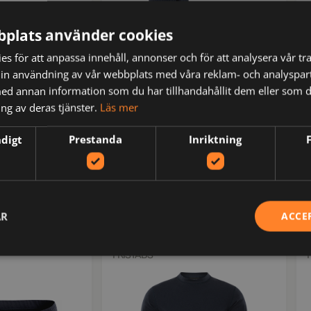
plats använder cookies
s för att anpassa innehåll, annonser och för att analysera vår tra
in användning av vår webbplats med våra reklam- och analyspar
d annan information som du har tillhandahållit dem eller som d
ng av deras tjänster.
Läs mer
ndigt
Prestanda
Inriktning
127673
1
alsong 7027
Flamestat socka 9194 FSOL
kr
493
oms
inkl moms
AR
ACCE
FRISTADS