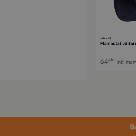
132033
Flamestat vinte
kr
641
inkl mo
Be