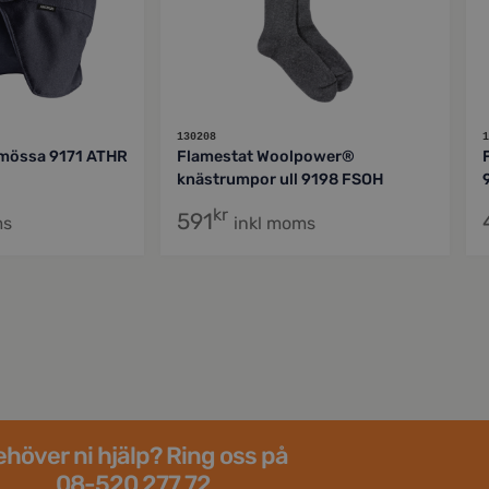
130208
1
rmössa 9171 ATHR
Flamestat Woolpower®
knästrumpor ull 9198 FSOH
kr
591
ms
inkl moms
höver ni hjälp? Ring oss på
08-520 277 72