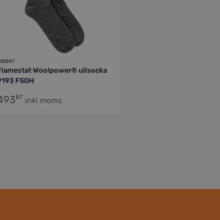
30207
Flamestat Woolpower® ullsocka
9193 FSOH
kr
493
inkl moms