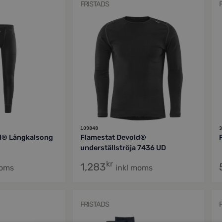
FRISTADS
109848
3
d® Långkalsong
Flamestat Devold®
underställströja 7436 UD
kr
1,283
moms
inkl moms
FRISTADS