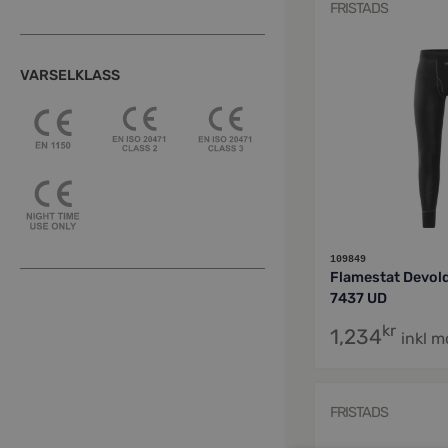
FRISTADS
VARSELKLASS
109849
Flamestat Devol
7437 UD
kr
1,234
inkl 
FRISTADS