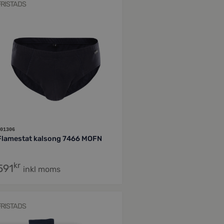
FRISTADS
01306
Flamestat kalsong 7466 MOFN
kr
591
inkl moms
FRISTADS