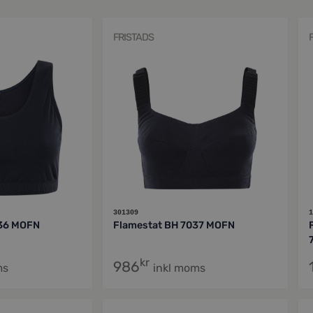
FRISTADS
301309
1
036 MOFN
Flamestat BH 7037 MOFN
kr
986
ms
inkl moms