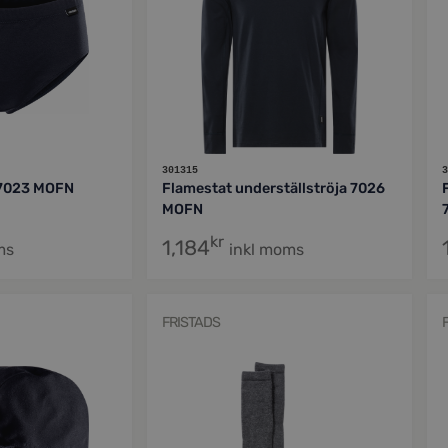
301315
3
 7023 MOFN
Flamestat underställströja 7026
MOFN
kr
1,184
ms
inkl moms
FRISTADS