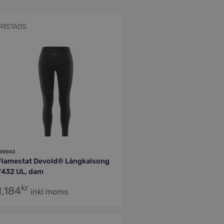
FRISTADS
09843
Flamestat Devold® Långkalsong
7432 UL, dam
kr
1,184
inkl moms