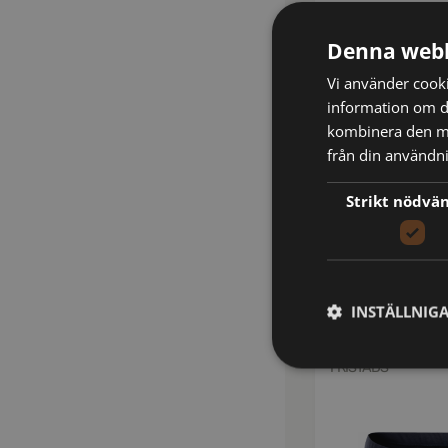
Denna webb
Vi använder cookie
information om d
kombinera den me
från din användni
Strikt nödvä
301314
Flamestat långk
MOFN
kr
1,184
inkl m
INSTÄLLNIG
FRISTADS