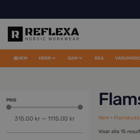
HEM
HERR
DAM
REA
VARUMÄRK
Flam
PRIS
Hem
-
Flamskydd
315.00
kr
—
1115.00
kr
Visar alla 15 resul