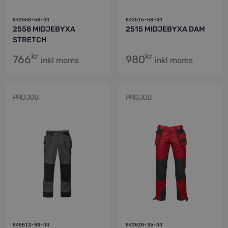
642558-58-44
642515-58-34
2558 MIDJEBYXA
2515 MIDJEBYXA DAM
STRETCH
kr
kr
766
980
inkl moms
inkl moms
PROJOB
PROJOB
645513-98-44
643520-35-44