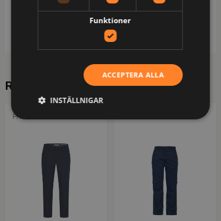
skydd. Materialet är godkänt för 500+ UV-skydd /
Testad för industritvätt enligt ISO 15797 / OEKO-
Funktioner
TEX®-certifierad.
ACCEPTERA ALLA
RELATERADE PRODUKTER
INSTÄLLNIGAR
PROJOB
PROJOB