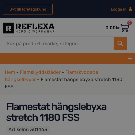
Byt till företagskund
Logga in
0
0.00
kr
Hem
-
Flamskyddskläder
-
Flamskyddade
hängselbyxor
-
Flamestat hängslebyxa stretch 1180
FSS
Flamestat hängslebyxa
stretch 1180 FSS
Artikelnr:
301463