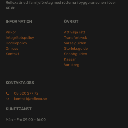
Reflexa är ett familjeföretag med rötterna i byggbranschen i över
40 år.
INFORMATION
ÖVRIGT
Villkor
Att välja rätt
Integritetspolicy
Transfertryck
Cookiepolicy
Varselguiden
Om oss
Storleksguide
Kontakt
Snabbguiden
Kassan
Varukorg
KONTAKTA OSS
08 520 277 72
kontakt@reflexa.se
KUNDTJÄNST
Mån – Fre 09:00 – 16:00