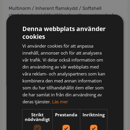
Multinorm / Inherent flamskydd / Softshell
stretchmaterial / Vindtät och vattenavvisande /
Reglerbara elastiska hängslen / Bröstficka med lock
Denna webbplats använder
och dolda tryckknappar / Innerficka med dragkedja
cookies
/ Ribbstickade stretchpartier i midjan / Gylf med
dragkedja / Hälla för id-kortshållare vid linningen /
Vi använder cookies för att anpassa
2 framfickor / 2 bakfickor med lock, dold tryckknapp
innehåll, annonser och för att analysera
i ytterkanterna / Dubbel förstärkt grensöm / Stor
vår trafik. Vi delar också information om
aramid-förstärkt verktygsficka / Benficka med
din användning av vår webbplats med
telefonficka, lock med kardborrefäste / Förböjda
våra reklam- och analyspartners som kan
knän / Aramid-förstärkta knäfickor med öppning
kombinera den med annan information
inifrån / Knäskydden i knäfickorna kan höjdjusteras
som du har tillhandahållit dem eller som
/ Extra benupplägg, kan förlängas 5 cm / PFAS-fri
de har samlat in från din användning av
/ Metallfri / Godkänd enligt EN 61482-1-2 APC 2, EN
deras tjänster.
Läs mer
61482-1-1 ELIM: 23 cal/cm² EBT: 28 cal/cm², EN ISO
11612 A1 A2 B1 C2 F1, EN ISO 11611 A1 A2 klass 2, EN
Strikt
Prestanda
Inriktning
nödvändigt
1149-5, EN 13034 typ PB [6], EN 14404 tillsammans
med knäskydd 124292 och EN 13758-2 UPF 40+ UV-