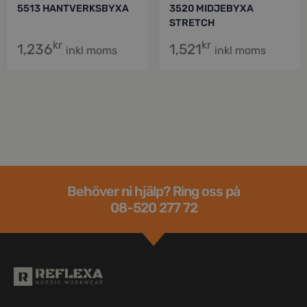
5513 HANTVERKSBYXA
3520 MIDJEBYXA
STRETCH
kr
kr
1,236
1,521
inkl moms
inkl moms
Behöver ni hjälp? Ring oss på
08-520 277 72