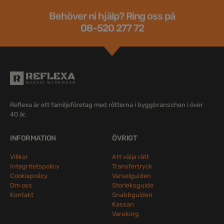
Behöver ni hjälp? Ring oss på
08-520 277 72
Reflexa är ett familjeföretag med rötterna i byggbranschen i över
40 år.
INFORMATION
ÖVRIGT
Villkor
Att välja rätt
Integritetspolicy
Transfertryck
Cookiepolicy
Varselguiden
Om oss
Storleksguide
Kontakt
Snabbguiden
Kassan
Varukorg