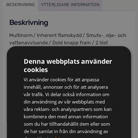
BESKRIVNING
YTTERLIGARE INFORMATION
Beskrivning
Multinorm / Inherent flamskydd / Smuts-, olje- och
vattenavvisande / Dold knapp fram / 2 löst
hängande CORDURA®-förstärkta spikfickor – den
ena med 3 fickor och verktygshällor, den andra med
Denna webbplats använder
extra ficka / 2 framfickor / 2 CORDURA®-förstärkta
cookies
bakfickor, varav en med lock / D-ring vid linningen /
Vi använder cookies för att anpassa
Hammarhank / Dubbel förstärkt grensöm /
innehåll, annonser och för att analysera
CORDURA®-förstärkt tumstocksficka med
vår trafik. Vi delar också information om
verktygsficka, pennficka samt knapp och hälla för
din användning av vår webbplats med
kniv / Benficka med lock och dolda tryckknappar,
våra reklam- och analyspartners som kan
telefonficka och hälla för id-kortshållare /
kombinera den med annan information
Förstärkning i kontrastfärg på lår / Förböjda ben /
som du har tillhandahållit dem eller som
CORDURA®-förstärkta knäfickor med öppning
de har samlat in från din användning av
inifrån / Knäskydden i knäfickorna kan höjdjusteras