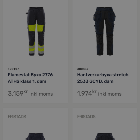
122197
300867
Flamestat Byxa 2776
Hantverkarbyxa stretch
ATHS klass 1, dam
2533 GCYD, dam
kr
kr
3,159
1,974
inkl moms
inkl moms
FRISTADS
FRISTADS