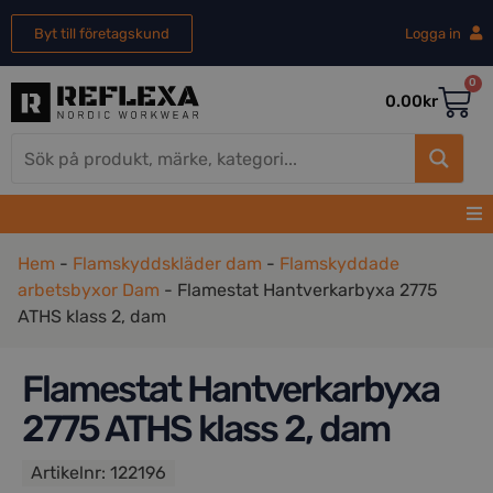
Byt till företagskund
Logga in
0
0.00
kr
Hem
-
Flamskyddskläder dam
-
Flamskyddade
arbetsbyxor Dam
-
Flamestat Hantverkarbyxa 2775
ATHS klass 2, dam
Flamestat Hantverkarbyxa
2775 ATHS klass 2, dam
Artikelnr:
122196