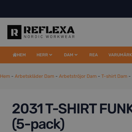
HEM
HERR
DAM
REA
VARUMÄRK
Hem
-
Arbetskläder Dam
-
Arbetströjor Dam
-
T-shirt Dam
-
2031 T-SHIRT FUN
(5-pack)