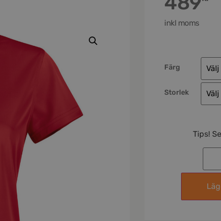
489
inkl moms
Färg
Storlek
Tips! S
Lägg