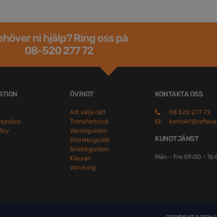
höver ni hjälp? Ring oss på
08-520 277 72
ATION
ÖVRIGT
KONTAKTA OSS
Att välja rätt
08 520 277 72
tspolicy
Transfertryck
kontakt@reflexa
licy
Varselguiden
KUNDTJÄNST
Storleksguide
Snabbguiden
Mån – Fre 09:00 – 16
Kassan
Varukorg