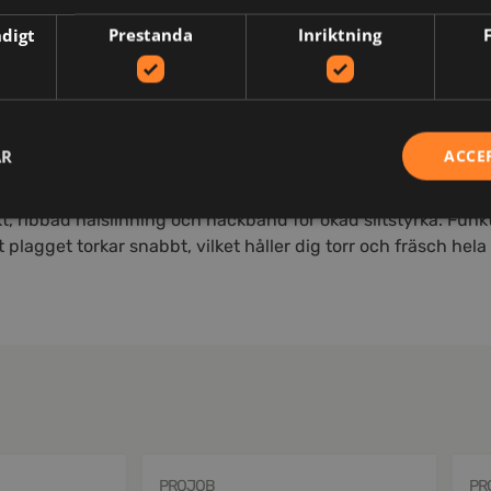
ndigt
Prestanda
Inriktning
N
AR
ACCE
t, ribbad halslinning och nackband för ökad slitstyrka. Funk
t plagget torkar snabbt, vilket håller dig torr och fräsch he
PROJOB
PR