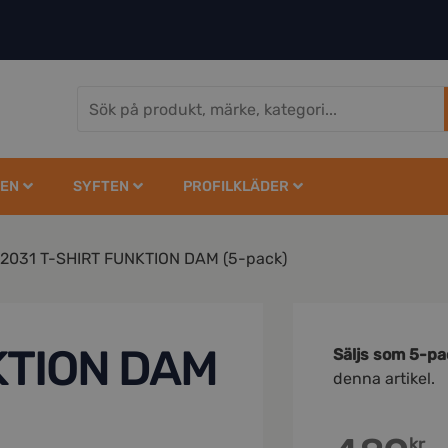
EN
SYFTEN
PROFILKLÄDER
2031 T-SHIRT FUNKTION DAM (5-pack)
KTION DAM
Säljs som 5-pa
denna artikel.
kr