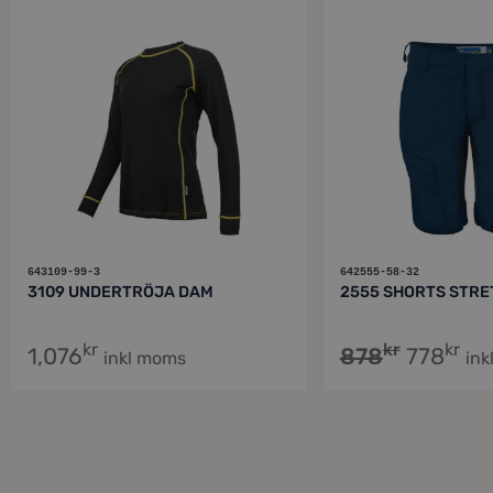
643109-99-3
642555-58-32
3109 UNDERTRÖJA DAM
2555 SHORTS STRE
kr
kr
kr
1,076
878
778
inkl moms
ink