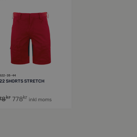
522-35-44
22 SHORTS STRETCH
kr
kr
78
778
inkl moms