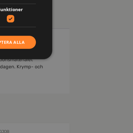
Funktioner
PTERA ALLA
tionsmaterialet
la dagen. Krymp- och
OJOB