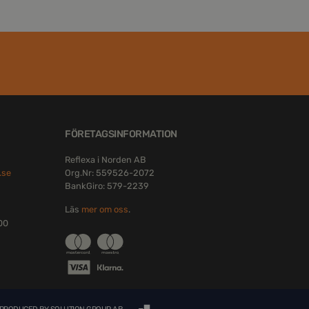
FÖRETAGSINFORMATION
Reflexa i Norden AB
.se
Org.Nr: 559526-2072
BankGiro: 579-2239
Läs
mer om oss
.
:00