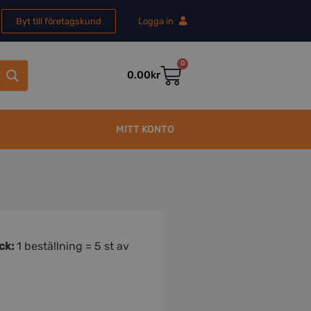
Byt till företagskund
Logga in
0
0.00
kr
MITT KONTO
ck:
1 beställning = 5 st av