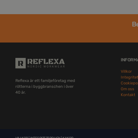
Be
INFORM
Villkor
Integrite
Reflexa är ett familjeföretag med
Cookiepo
rötterna i byggbranschen i över
Om oss
40 år.
Kontakt