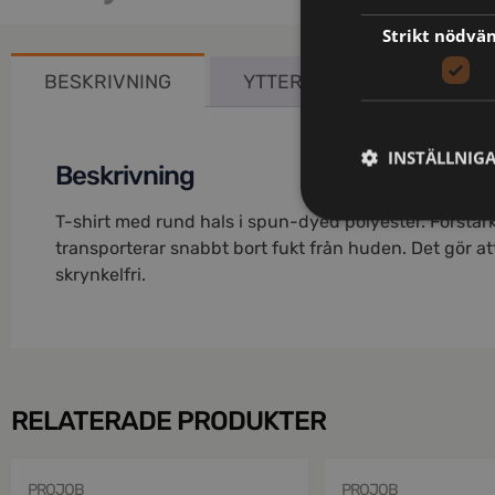
Strikt nödvä
BESKRIVNING
YTTERLIGARE INFORMATIO
INSTÄLLNIG
Beskrivning
T-shirt med rund hals i spun-dyed polyester. Förstärk
transporterar snabbt bort fukt från huden. Det gör at
skrynkelfri.
RELATERADE PRODUKTER
PROJOB
PROJOB