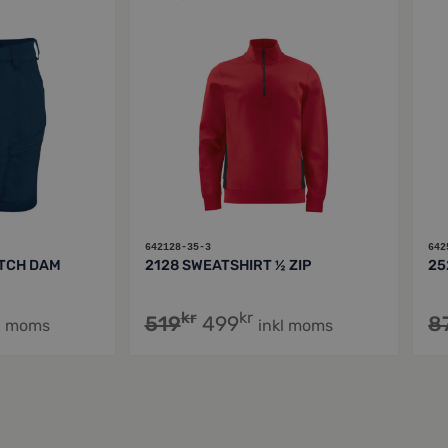
642128-35-3
642
TCH DAM
2128 SWEATSHIRT ½ ZIP
25
kr
kr
519
499
8
l moms
inkl moms