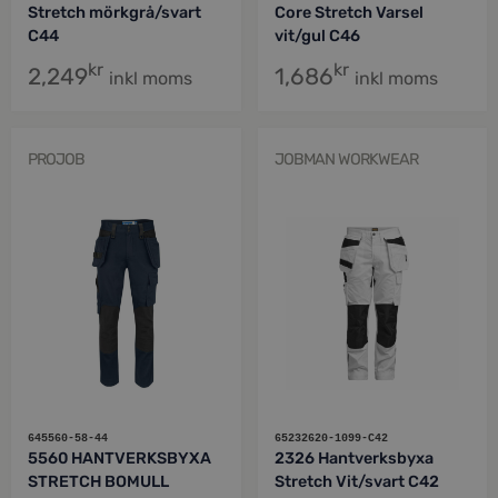
Stretch mörkgrå/svart
Core Stretch Varsel
C44
vit/gul C46
kr
kr
2,249
1,686
inkl moms
inkl moms
PROJOB
JOBMAN WORKWEAR
645560-58-44
65232620-1099-C42
5560 HANTVERKSBYXA
2326 Hantverksbyxa
STRETCH BOMULL
Stretch Vit/svart C42