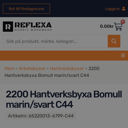
Byt till företagskund
Logga in
0
0.00
kr
Hem
-
Arbetsbyxor
-
Hantverksbyxor
-
2200
Hantverksbyxa Bomull marin/svart C44
2200 Hantverksbyxa Bomull
marin/svart C44
Artikelnr:
65220013-6799-C44