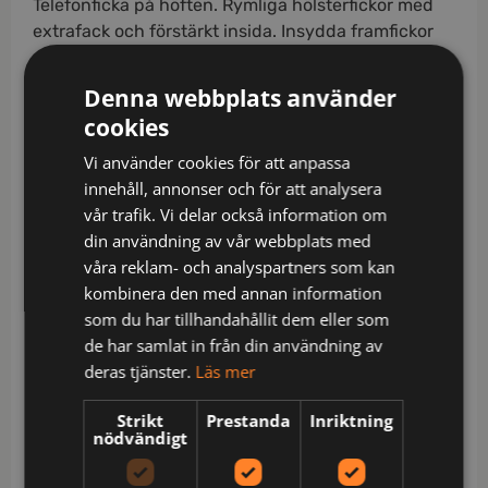
Telefonficka på höften. Rymliga hölsterfickor med
extrafack och förstärkt insida. Insydda framfickor
som hölsterfickorna kan stoppas ned i.
Hammarhank. Bakfickor med förstärkt insida.
Denna webbplats använder
Framflyttad förstärkt tumstocksficka med lös
cookies
nederkant och knivknapp. Benficka med
Vi använder cookies för att anpassa
telefonfack. Kil i grenen. Förböjda knän med
innehåll, annonser och för att analysera
knäfickor i slitstark polyamid. Knäskyddsfickor med
vår trafik. Vi delar också information om
två höjdnivåer. Byxan finns även som dammodell,
din användning av vår webbplats med
2201.
våra reklam- och analyspartners som kan
Certifierad enligt EN 14404:2004+A1:2010 Typ 2
kombinera den med annan information
Nivå 1 tillsammans med Jobmans knäskydd 9943,
som du har tillhandahållit dem eller som
9944 och 9945.
de har samlat in från din användning av
Material: 100% bomull
deras tjänster.
Läs mer
Skötsel: Normal maskintvätt vid 85 grader,Blekning
Strikt
Prestanda
Inriktning
är inte tillåtet,Torktumla på låg
nödvändigt
temperatur,Strykning. Högsta tillåtna temperatur
150 grader,Ej kemtvätt