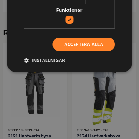
Funktioner
RELATERADE PRODUKTER
ACCEPTERA ALLA
JOBMAN WORKWEAR
JOBMAN WORKWEAR
INSTÄLLNIGAR
65219118-9899-C44
65213419-1021-C46
2191 Hantverksbyxa
2134 Hantverksbyxa