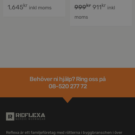
kr
kr
kr
1,645
999
911
inkl moms
inkl
moms
Behöver ni hjälp? Ring oss på
08-520 277 72
Reflexa är ett familjeföretag med rötterna i byggbranschen i över