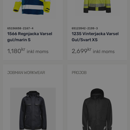
65156658-2167-4
65123542-2199-3
1566 Regnjacka Varsel
1235 Vinterjacka Varsel
gul/marin S
Gul/Svart XS
kr
kr
1,180
2,699
inkl moms
inkl moms
JOBMAN WORKWEAR
PROJOB