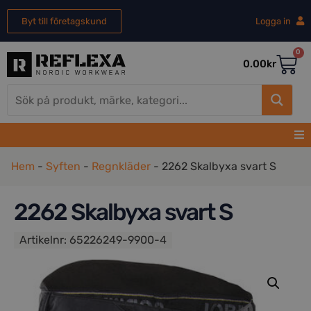
Byt till företagskund
Logga in
0
0.00
kr
Hem
-
Syften
-
Regnkläder
-
2262 Skalbyxa svart S
2262 Skalbyxa svart S
Artikelnr:
65226249-9900-4