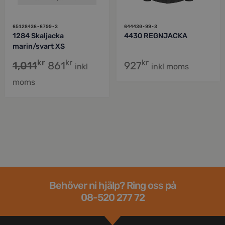
65128436-6799-3
644430-99-3
1284 Skaljacka
4430 REGNJACKA
marin/svart XS
kr
kr
kr
1,011
861
927
inkl
inkl moms
moms
Behöver ni hjälp? Ring oss på
08-520 277 72