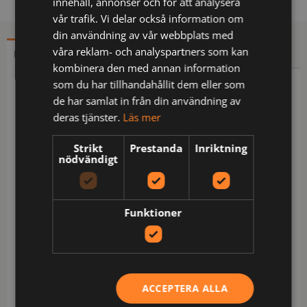
innehåll, annonser och för att analysera
vår trafik. Vi delar också information om
din användning av vår webbplats med
våra reklam- och analyspartners som kan
BESKRIVNING
YTTERLIGARE INFORMATION
kombinera den med annan information
som du har tillhandahållit dem eller som
Beskrivning
de har samlat in från din användning av
deras tjänster.
Läs mer
Vattentät skalbyxa i slitstark polyamid. Reglerbar
midja. Förhöjd rygg motverkar kalldrag. Rymliga
Strikt
Prestanda
Inriktning
framfickor. Tumstocksficka med knivfack. Förböjda
nödvändigt
knän med knäskyddsfickor där knäskydden kan
justeras i tvåhöjder. Reflexpasspoal. Reglerbart
benslut och med krok som kan fästas i skosnörena.
Funktioner
Vattenpelare: 16000 mm. Andasfunktion: 9700 g/m²
24h.
Certifierad enligt EN 14404:2004+A1:2010 Typ 2
Nivå 1 tillsammans med Jobmans knäskydd 9943,
9944 och 9945.
ACCEPTERA ALLA
Certifierad enligt EN 343 för regnplagg.