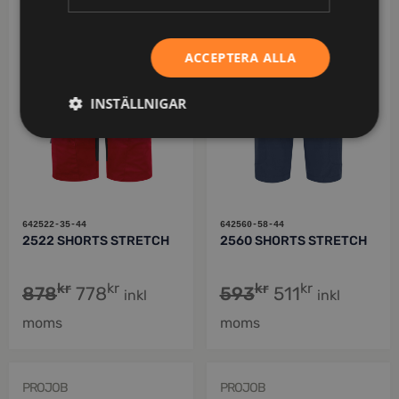
PROJOB
PROJOB
ACCEPTERA ALLA
INSTÄLLNIGAR
642522-35-44
642560-58-44
2522 SHORTS STRETCH
2560 SHORTS STRETCH
kr
kr
kr
kr
878
778
593
511
inkl
inkl
moms
moms
PROJOB
PROJOB