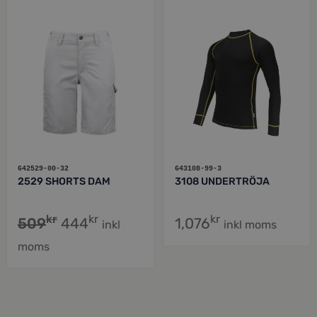
642529-00-32
643108-99-3
2529 SHORTS DAM
3108 UNDERTRÖJA
kr
kr
kr
509
444
1,076
inkl
inkl moms
moms