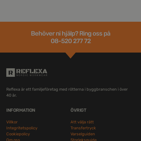
Behöver ni hjälp? Ring oss på
08-520 277 72
Reflexa är ett familjeföretag med rötterna i byggbranschen i över
40 år.
INFORMATION
ÖVRIGT
Villkor
Att välja rätt
Integritetspolicy
Transfertryck
Cookiepolicy
Varselguiden
Om oss
Storleksguide