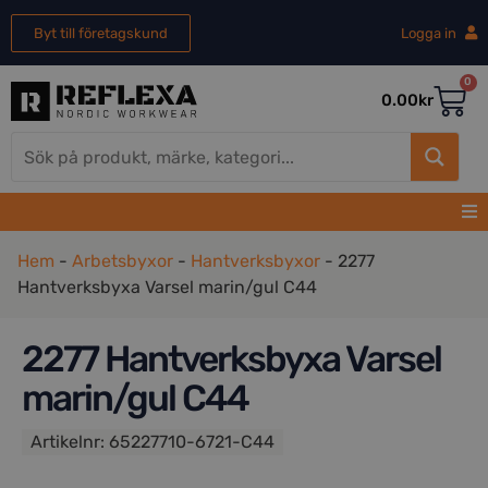
Byt till företagskund
Logga in
0
0.00
kr
Hem
-
Arbetsbyxor
-
Hantverksbyxor
-
2277
Hantverksbyxa Varsel marin/gul C44
2277 Hantverksbyxa Varsel
marin/gul C44
Artikelnr:
65227710-6721-C44