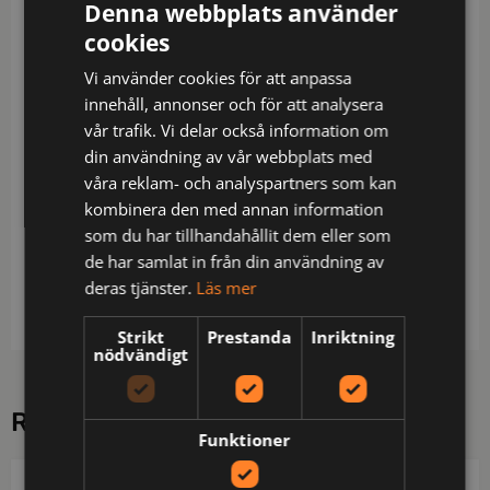
kardborrestängning. Benficka med extra fack och
Denna webbplats använder
lock med kardborrestängning. Tumstocksficka med
cookies
knivhållare. Förstärkning i hölsterfickor och på
Vi använder cookies för att anpassa
knäskyddsfickor. C44-62 kan förlängas med 5 cm
innehåll, annonser och för att analysera
genom ett utvik i benslutet.
vår trafik. Vi delar också information om
Certifierad i varselklass 1 enligt EN ISO 20471.
din användning av vår webbplats med
Material: 100% bomull
våra reklam- och analyspartners som kan
kombinera den med annan information
Skötsel: Normal maskintvätt vid 40 grader,Blekning
som du har tillhandahållit dem eller som
är inte tillåtet,Torktumla ej,Strykning. Högsta tillåtna
de har samlat in från din användning av
temperatur 150 grader,Ej kemtvätt,Tvätta separat
deras tjänster.
Läs mer
ut och in
Strikt
Prestanda
Inriktning
nödvändigt
RELATERADE PRODUKTER
Funktioner