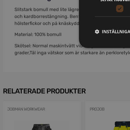
Slitstark bomull med lite lägre gramvikt för en lättar
och kardborrestängning. Benficka med extra fack och
hölsterfickor och på knäskyddsfickor. C42-64 kan för
INSTÄLLNIG
Material: 100% bomull
Skötsel: Normal maskintvätt vid 60 grader,Blekning är
grader,Tål inga vätskor som är starkare än perklorety
RELATERADE PRODUKTER
JOBMAN WORKWEAR
PROJOB