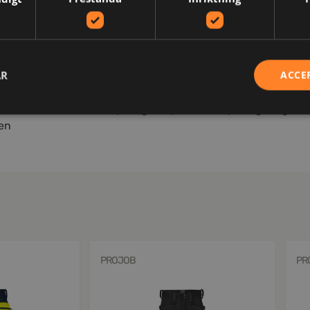
e byxa. Hölsterfickor med extra fack och extra ficka med blixt
 lock med kardborrestängning. Tumstocksficka med knivhålla
längas med 5 cm genom ett utvik i benslutet.
AR
ACCE
 inte tillåtet,Torktumla på låg temperatur,Strykning. Högsta 
len
PROJOB
PR