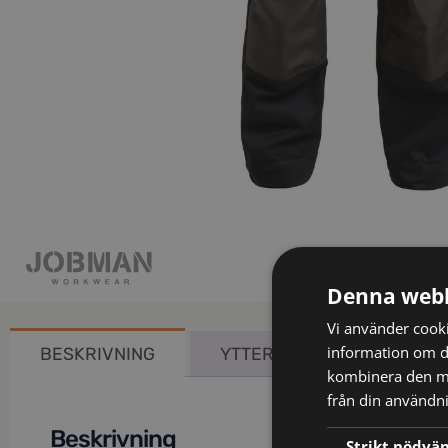
Denna webb
Vi använder cookie
information om d
BESKRIVNING
YTTERLIGARE INFORMATIO
kombinera den me
från din användni
Beskrivning
Strikt nödvä