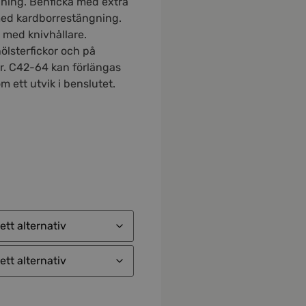
ning. Benficka med extra
med kardborrestängning.
 med knivhållare.
hölsterfickor och på
r. C42-64 kan förlängas
 ett utvik i benslutet.