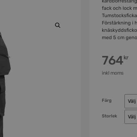
kardborrestäng
fack och lock 
Tumstocksficka
Förstärkning i 
knäskyddsficko
med 5 cm genom
764
kr
inkl moms
Färg
Storlek