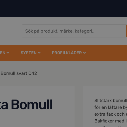
EN
SYFTEN
PROFILKLÄDER
 Bomull svart C42
a Bomull
Slitstark bomul
för en lättare 
extra fack och 
Bakfickor med 