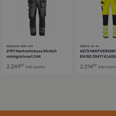
65219118-9899-C44
646573-10-44
2191 Hantverksbyxa Stretch
6573 HANTVERKSB
mörkgrå/svart C44
EN ISO 20471 KLASS
kr
kr
2,249
2,214
inkl moms
inkl mom