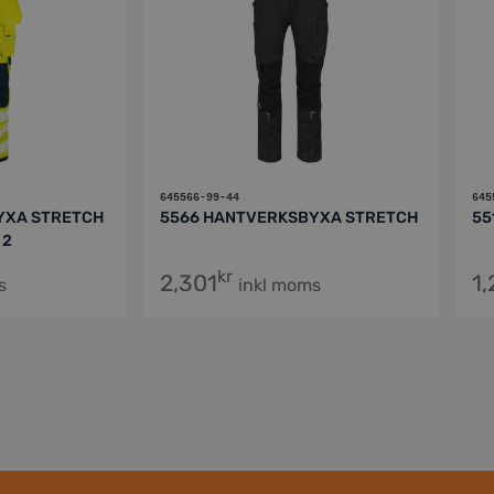
645566-99-44
645
YXA STRETCH
5566 HANTVERKSBYXA STRETCH
55
 2
kr
2,301
1
s
inkl moms