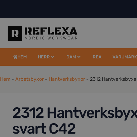
HEM
HERR
DAM
REA
VARUMÄRK
Hem
-
Arbetsbyxor
-
Hantverksbyxor
-
2312 Hantverksbyxa
2312 Hantverksbyx
svart C42