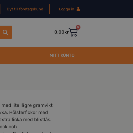
Byt till företagskund
Logga in
0
0.00
kr
MITT KONTO
l med lite lägre gramvikt
byxa. Hölsterfickor med
extra ficka med blixtlås.
lock och