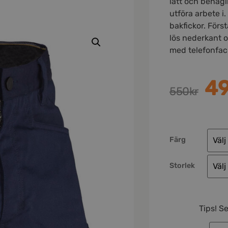
lätt och behagl
utföra arbete i
bakfickor. Förs
lös nederkant 
med telefonfac
4
550
kr
Färg
Storlek
Tips! S