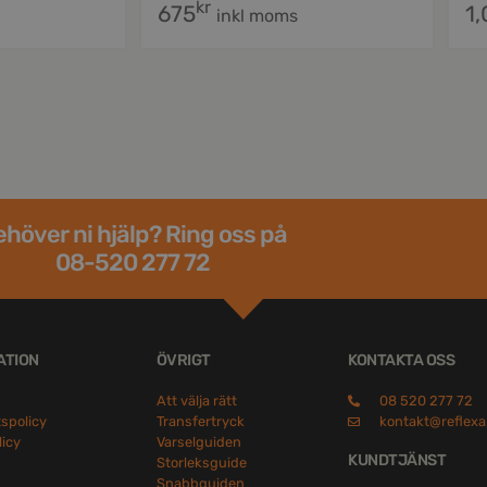
kr
675
1
inkl moms
höver ni hjälp? Ring oss på
08-520 277 72
ATION
ÖVRIGT
KONTAKTA OSS
Att välja rätt
08 520 277 72
tspolicy
Transfertryck
kontakt@reflexa
licy
Varselguiden
KUNDTJÄNST
Storleksguide
Snabbguiden