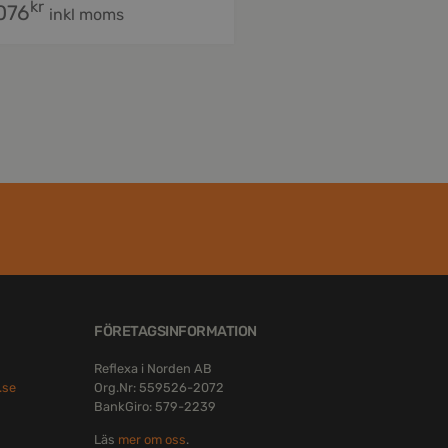
kr
,076
inkl moms
FÖRETAGSINFORMATION
Reflexa i Norden AB
.se
Org.Nr: 559526-2072
BankGiro: 579-2239
Läs
mer om oss
.