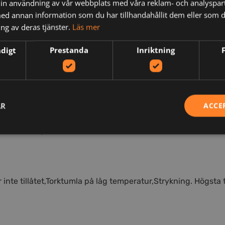
in användning av vår webbplats med våra reklam- och analyspar
d annan information som du har tillhandahållit dem eller som d
ng av deras tjänster.
Läs mer
ndigt
Prestanda
Inriktning
N
AR
ACCE
got töjbart material. Testad att tåla 85 graders tvätt. Polye
 arbete i. Insydda framfickor och bakfickor. Förstärkt tumsto
 inte tillåtet,Torktumla på låg temperatur,Strykning. Högsta 