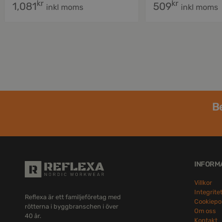
kr
kr
1,081
509
inkl moms
inkl moms
Be
INFORM
Villkor
Integrite
Reflexa är ett familjeföretag med
Cookiepo
rötterna i byggbranschen i över
Om oss
40 år.
Kontakt