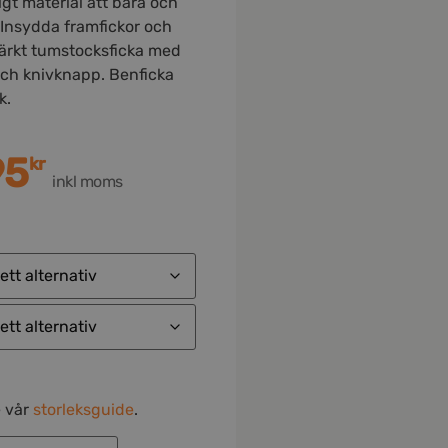
igt material att bära och
. Insydda framfickor och
tärkt tumstocksficka med
och knivknapp. Benficka
k.
95
kr
inkl moms
e vår
storleksguide
.