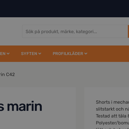
EN
SYFTEN
PROFILKLÄDER
rin C42
s marin
Shorts i mechan
slitstarkt och n
Testad att tåla 
Polyester/bomu