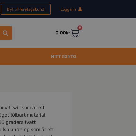
Byt till företagskund
Logga in
0
0.00
kr
MITT KONTO
ical twill som är ett
ågot töjbart material.
85 graders tvätt.
llsblandning som är ett