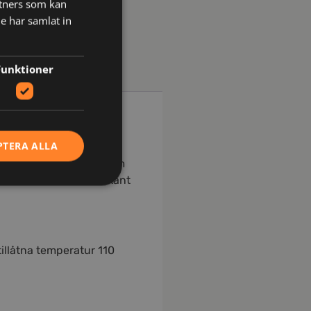
tners som kan
e har samlat in
Funktioner
PTERA ALLA
ster/bomullsblandning som
cksficka med lös nederkant
tillåtna temperatur 110