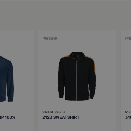
PROJOB
PR
642123-9917-3
643
IP 100%
2123 SWEATSHIRT
31