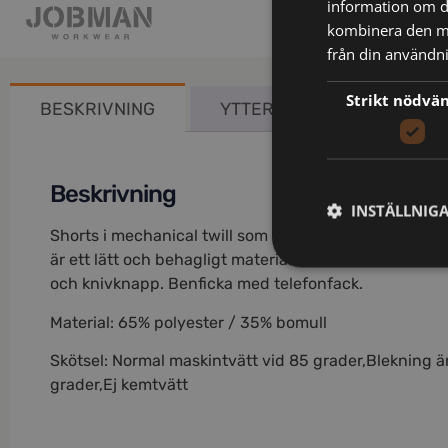
information om d
kombinera den me
från din användni
Strikt nödvä
BESKRIVNING
YTTERLIGARE INFORMATIO
Beskrivning
INSTÄLLNIG
Shorts i mechanical twill som är ett slitstarkt och nå
är ett lätt och behagligt material att bära och utföra
och knivknapp. Benficka med telefonfack.
Material: 65% polyester / 35% bomull
Skötsel: Normal maskintvätt vid 85 grader,Blekning är
grader,Ej kemtvätt