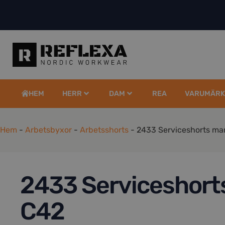
HEM
HERR
DAM
REA
VARUMÄRK
Hem
-
Arbetsbyxor
-
Arbetsshorts
-
2433 Serviceshorts ma
2433 Serviceshort
C42