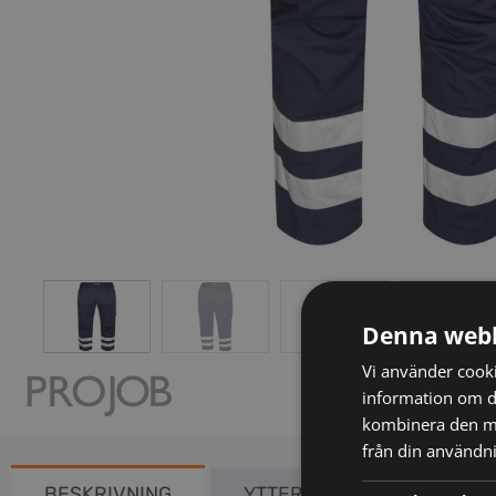
Denna webb
Vi använder cookie
information om d
kombinera den me
från din användni
BESKRIVNING
YTTERLIGARE INFORMATIO