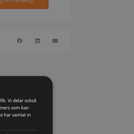
 till i varukorg
fik. Vi delar också
tners som kan
e har samlat in