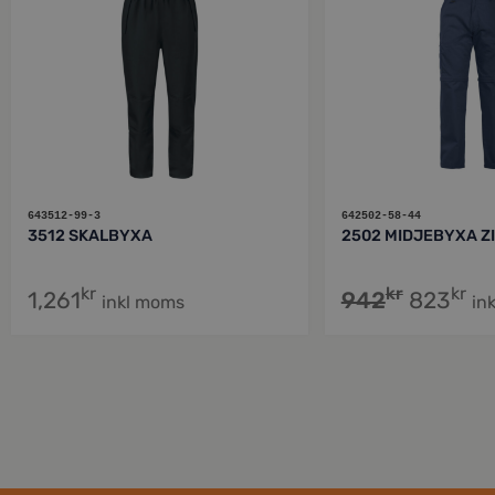
643512-99-3
642502-58-44
3512 SKALBYXA
2502 MIDJEBYXA ZI
kr
kr
kr
1,261
942
823
inkl moms
in