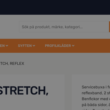
EN
SYFTEN
PROFILKLÄDER
TCH, REFLEX
STRETCH,
Servicebyxa i 
reflexband, 2 s
Benfickor med 
på båda sidor, 