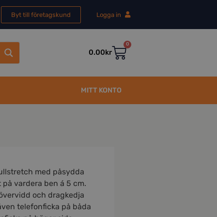
Byt till företagskund
Logga in
0
0.00
kr
MITT KONTO
fullstretch med påsydda
t på vardera ben á 5 cm.
övervidd och dragkedja
även telefonficka på båda