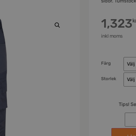
sidor. Tumstock
1,323
k
inkl moms
Färg
Storlek
Tips! S