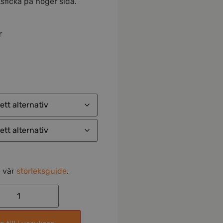
sficka på höger sida.
r
e vår
storleksguide
.