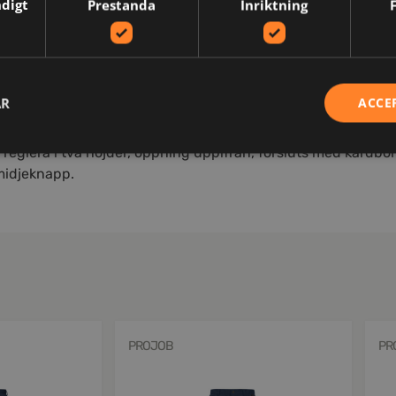
ndigt
Prestanda
Inriktning
AR
ACCE
 st på vardera ben á 5 cm. Benfickor med övervidd och dragk
a. Infällda bakfickor. Bredare bälteshälla baktill för att und
reglera i två höjder, öppning uppifrån, försluts med kardbor
 midjeknapp.
PROJOB
PR