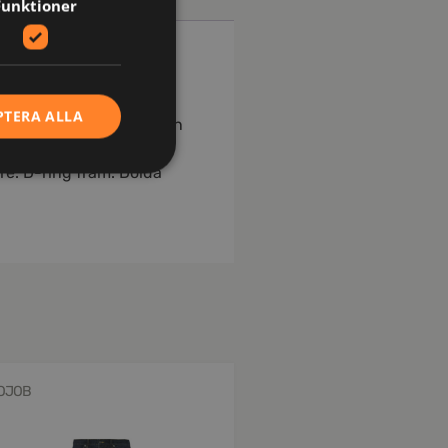
Funktioner
PTERA ALLA
edja på båda sidor, även
vika tryck från bälte vid
re. D-ring fram. Dolda
OJOB