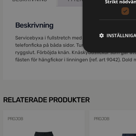
Strikt nödvä
Beskrivning
INSTÄLLNIG
Servicebyxa i fullstretch med påsydda reflexband, 2
telefonficka på båda sidor. Tumstocksficka på höger sid
ryggslut. Förböjda knän. Knäskyddsfickor som går att 
fästen för hängfickor i linningen (ref. art 9042). Dold
RELATERADE PRODUKTER
PROJOB
PROJOB