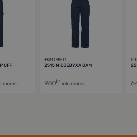
642515-58-34
642
P OFF
2515 MIDJEBYXA DAM
25
kr
980
6
kl moms
inkl moms