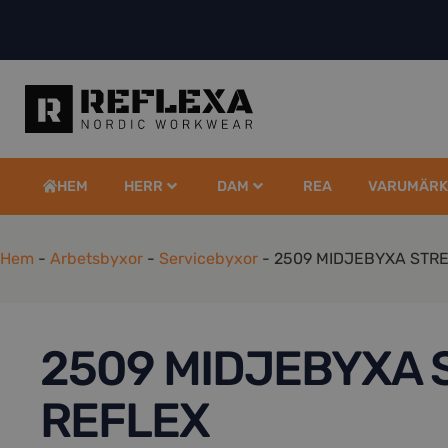
HEM
HERR
DAM
REA
VARUMÄRK
Hem
-
Arbetsbyxor
-
Servicebyxor
-
2509 MIDJEBYXA STRE
2509 MIDJEBYXA 
REFLEX