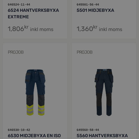
646524-11-44
645501-56-44
6524 HANTVERKSBYXA
5501 MIDJEBYXA
EXTREME
kr
kr
1,806
1,360
inkl moms
inkl moms
PROJOB
PROJOB
646530-10-42
645560-58-44
6530 MIDJEBYXA EN ISO
5560 HANTVERKSBYXA