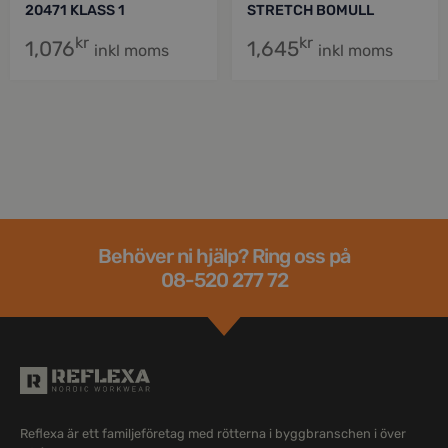
20471 KLASS 1
STRETCH BOMULL
kr
kr
1,076
1,645
inkl moms
inkl moms
Behöver ni hjälp? Ring oss på
08-520 277 72
Reflexa är ett familjeföretag med rötterna i byggbranschen i över