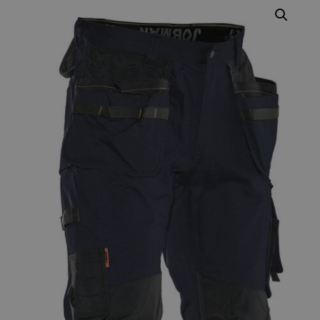
Varumärken
Syften
Profilkläder
Mitt konto