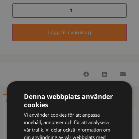
Lägg till i varukorg
Denna webbplats använder
BESKRIVNING
YTTERLIGARE INFORMATION
cookies
Vi använder cookies för att anpassa
Beskrivning
innehåll, annonser och för att analysera
vår trafik. Vi delar också information om
Förstärkta detaljer som hölsterfickor, bakfickor och
din användning av vår webbplats med