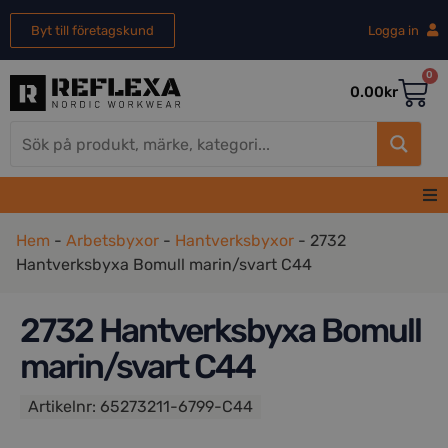
Byt till företagskund
Logga in
0
0.00
kr
Hem
Hem
-
Arbetsbyxor
-
Hantverksbyxor
-
2732
Hantverksbyxa Bomull marin/svart C44
Herr
2732 Hantverksbyxa Bomull
Dam
marin/svart C44
REA
Artikelnr:
65273211-6799-C44