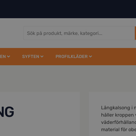
EN
SYFTEN
PROFILKLÄDER
NG
Långkalsong i 
håller kroppen 
väderförhålland
material för ob