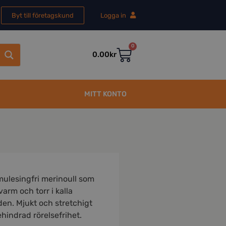
Byt till företagskund
Logga in
0
0.00
kr
MITT KONTO
mulesingfri merinoull som
varm och torr i kalla
en. Mjukt och stretchigt
ehindrad rörelsefrihet.