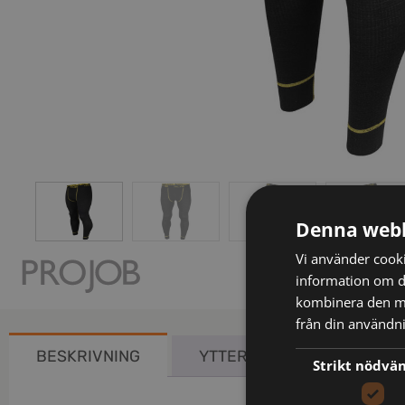
Denna webb
Vi använder cookie
information om d
kombinera den me
från din användni
BESKRIVNING
YTTERLIGARE INFORMATIO
Strikt nödvä