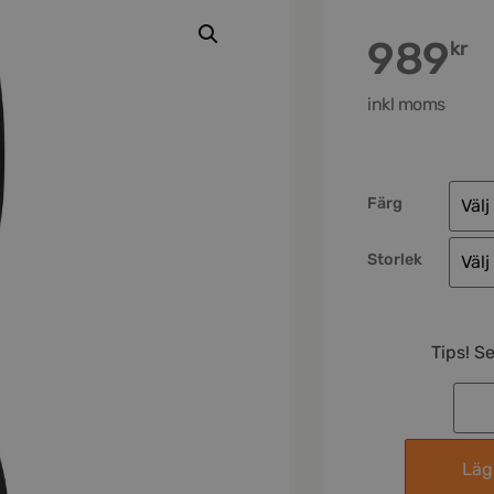
989
kr
inkl moms
Färg
Storlek
Tips! S
Lägg