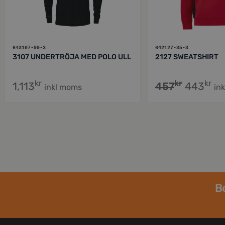
643107-99-3
642127-35-3
3107 UNDERTRÖJA MED POLO ULL
2127 SWEATSHIRT
kr
kr
kr
1,113
457
443
inkl moms
in
Be