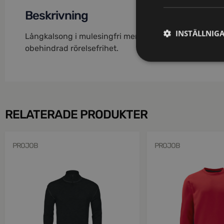
Beskrivning
INSTÄLLNIG
Långkalsong i mulesingfri merinoull som håller kroppe
obehindrad rörelsefrihet.
RELATERADE PRODUKTER
PROJOB
PROJOB