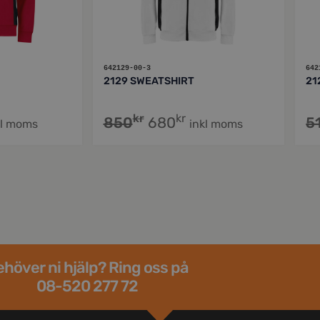
642129-00-3
642
2129 SWEATSHIRT
21
kr
kr
850
680
5
kl moms
inkl moms
höver ni hjälp? Ring oss på
08-520 277 72