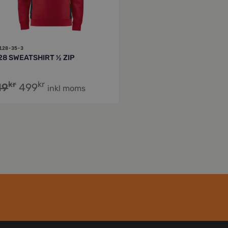
128-35-3
28 SWEATSHIRT ½ ZIP
kr
kr
19
499
inkl moms