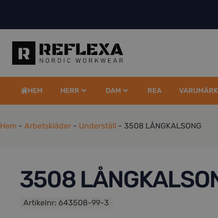
HEM
HERR
DAM
REA
VARUMÄRK
Hem
-
Arbetskläder
-
Underställ
-
3508 LÅNGKALSONG
3508 LÅNGKALSO
Artikelnr:
643508-99-3