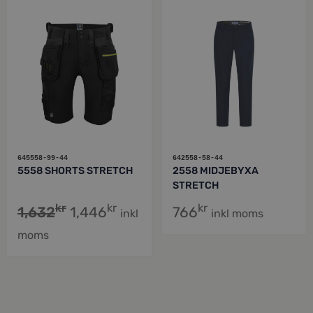
645558-99-44
642558-58-44
5558 SHORTS STRETCH
2558 MIDJEBYXA
STRETCH
kr
kr
kr
1,632
1,446
766
inkl
inkl moms
moms