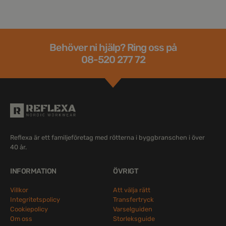
Behöver ni hjälp? Ring oss på
08-520 277 72
Reflexa är ett familjeföretag med rötterna i byggbranschen i över
40 år.
INFORMATION
ÖVRIGT
Villkor
Att välja rätt
Integritetspolicy
Transfertryck
Cookiepolicy
Varselguiden
Om oss
Storleksguide