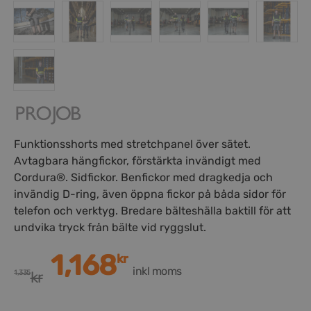
Funktionsshorts med stretchpanel över sätet.
Avtagbara hängfickor, förstärkta invändigt med
Cordura®. Sidfickor. Benfickor med dragkedja och
invändig D-ring, även öppna fickor på båda sidor för
telefon och verktyg. Bredare bälteshälla baktill för att
undvika tryck från bälte vid ryggslut.
1,168
kr
inkl moms
1,335
kr