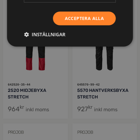
PROJOB
PROJOB
ACCEPTERA ALLA
INSTÄLLNIGAR
642520-35-44
645570-99-42
2520 MIDJEBYXA
5570 HANTVERKSBYXA
STRETCH
STRETCH
kr
kr
964
927
inkl moms
inkl moms
PROJOB
PROJOB