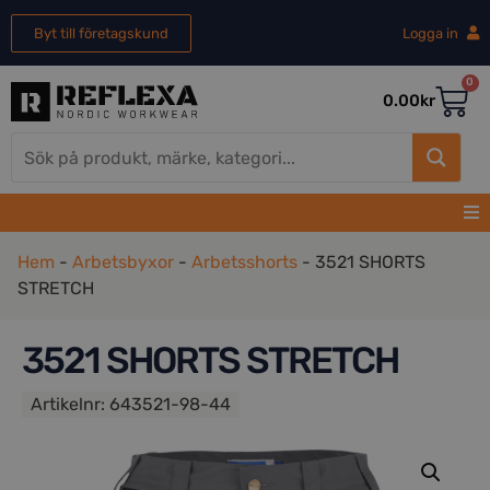
Byt till företagskund
Logga in
0
0.00
kr
Hem
-
Arbetsbyxor
-
Arbetsshorts
-
3521 SHORTS
STRETCH
3521 SHORTS STRETCH
Artikelnr:
643521-98-44