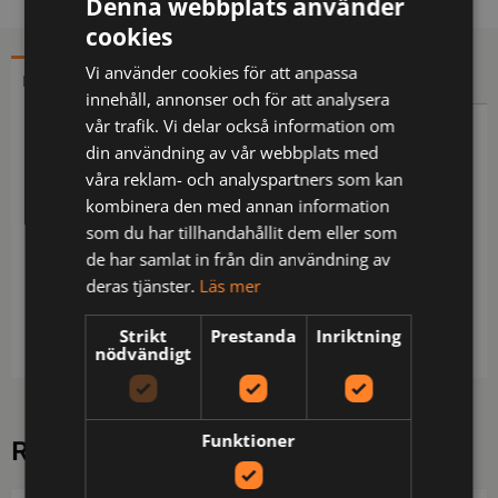
Denna webbplats använder
cookies
Vi använder cookies för att anpassa
BESKRIVNING
YTTERLIGARE INFORMATION
innehåll, annonser och för att analysera
vår trafik. Vi delar också information om
Beskrivning
din användning av vår webbplats med
våra reklam- och analyspartners som kan
Funktionsshorts med stretchpanel över sätet.
kombinera den med annan information
Avtagbara hängfickor, förstärkta invändigt med
som du har tillhandahållit dem eller som
Cordura®. Sidfickor. Benfickor med dragkedja och
de har samlat in från din användning av
invändig D-ring, även öppna fickor på båda sidor
deras tjänster.
Läs mer
för telefon och verktyg. Bredare bälteshälla baktill
för att undvika tryck från bälte vid ryggslut.
Strikt
Prestanda
Inriktning
nödvändigt
Funktioner
RELATERADE PRODUKTER