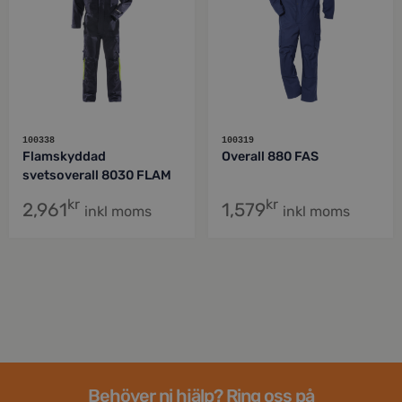
100338
100319
Flamskyddad
Overall 880 FAS
svetsoverall 8030 FLAM
kr
kr
2,961
1,579
inkl moms
inkl moms
Behöver ni hjälp? Ring oss på