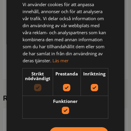
Overall med tvåvägsdragkedja upp till kragen
Vi använder cookies för att anpassa
framtill. Djupa sidfickor, även öppningar i sidorna
innehåll, annonser och för att analysera
för att komma åt fickor i byxorna under. Bröstfickor
vår trafik. Vi delar också information om
på båda sidor med plats för pennor, papper etc den
din användning av vår webbplats med
vänstra med fäste för id-kort, fickorna försluts med
våra reklam- och analyspartners som kan
kardborre. Verktygsficka med knivknapp.
kombinera den med annan information
Tumstocksficka. Reglerbar midja med invändig
som du har tillhandahållit dem eller som
resår. Bakfickor, försluts med kardborre. Invändiga
de har samlat in från din användning av
knäskyddsfickor. Benlängden kan förlängas med 5
deras tjänster.
Läs mer
cm genom ett utvik i benslutet.
Strikt
Prestanda
Inriktning
nödvändigt
RELATERADE PRODUKTER
Funktioner
FRISTADS
FRISTADS