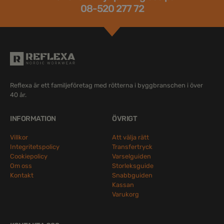
08-520 277 72
Reflexa är ett familjeföretag med rötterna i byggbranschen i över
40 år.
INFORMATION
ÖVRIGT
Villkor
Att välja rätt
Integritetspolicy
Transfertryck
Cookiepolicy
Varselguiden
Om oss
Storleksguide
Kontakt
Snabbguiden
Kassan
Varukorg