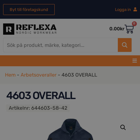
Byt till företagskund
Logga in
0
0.00
kr
Hem
-
Arbetsoveraller
-
4603 OVERALL
4603 OVERALL
Artikelnr:
644603-58-42