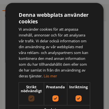
Denna webbplats använder
BESKRIVNING
YTTERLIGARE INFORMATION
cookies
Beskrivning
Vi använder cookies för att anpassa
innehåll, annonser och för att analysera
Hoodie i spun-dyed polyester. Spun dye är en
vår trafik. Vi delar också information om
miljövänligare infärgningsteknik som förbrukar
din användning av vår webbplats med
mindre vatten, energi och kemikalier än traditionell
våra reklam- och analyspartners som kan
metod. Förstärkningsmaterial på utsatta ställen
kombinera den med annan information
med smutsavvisande finish. Huva med dragsko.
som du har tillhandahållit dem eller som
Rymliga fickor fram med dragkedja. Bröstficka
de har samlat in från din användning av
stängs med dragkedja, inuti finns en D-ring för id-
deras tjänster.
Läs mer
kortshållare.
Strikt
Prestanda
Inriktning
Material: 100% polyester
nödvändigt
Skötsel: Normal maskintvätt vid 60 grader,Blekning
är inte tillåtet,Torktumla ej,Stryk ej,Ej kemtvätt