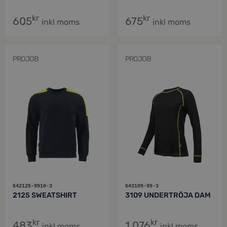
kr
kr
605
675
inkl moms
inkl moms
PROJOB
PROJOB
642125-9910-3
643109-99-3
2125 SWEATSHIRT
3109 UNDERTRÖJA DAM
kr
kr
483
1,076
inkl moms
inkl moms