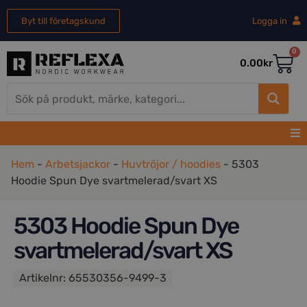
Byt till företagskund
Logga in
0
0.00
kr
Hem
-
Arbetsjackor
-
Huvtröjor / hoodies
-
5303
Hoodie Spun Dye svartmelerad/svart XS
5303 Hoodie Spun Dye
svartmelerad/svart XS
Artikelnr:
65530356-9499-3