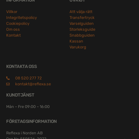
INFORMATION
ÖVRIGT
Villkor
Att välja rätt
Integritetspolicy
Transfertryck
Cookiepolicy
Varselguiden
Om oss
Storleksguide
Kontakt
Snabbguiden
Kassan
Varukorg
KONTAKTA OSS
08 520 277 72
kontakt@reflexa.se
KUNDTJÄNST
Mån – Fre 09:00 – 16:00
FÖRETAGSINFORMATION
Reflexa i Norden AB
Org.Nr: 559526-2072