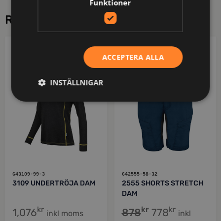
Funktioner
RELATERADE PRODUKTER
PROJOB
PROJOB
ACCEPTERA ALLA
INSTÄLLNIGAR
643109-99-3
642555-58-32
3109 UNDERTRÖJA DAM
2555 SHORTS STRETCH
DAM
kr
kr
kr
1,076
878
778
inkl moms
inkl