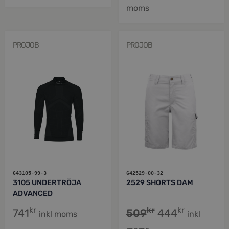
moms
PROJOB
PROJOB
643105-99-3
642529-00-32
3105 UNDERTRÖJA
2529 SHORTS DAM
ADVANCED
kr
kr
kr
741
509
444
inkl moms
inkl