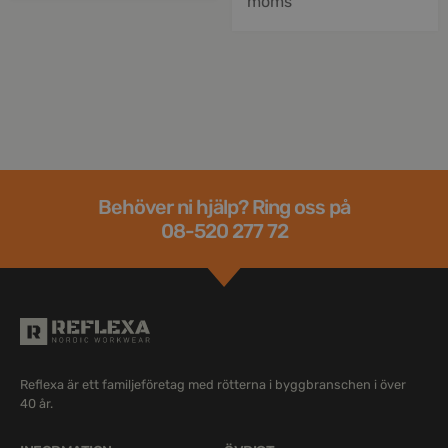
moms
Behöver ni hjälp? Ring oss på
08-520 277 72
Reflexa är ett familjeföretag med rötterna i byggbranschen i över
40 år.