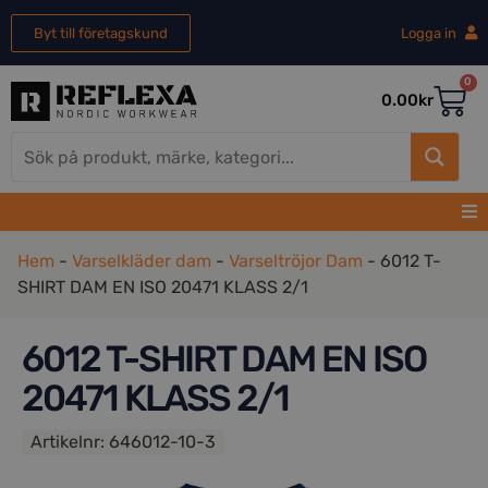
Byt till företagskund
Logga in
0
0.00
kr
Hem
-
Varselkläder dam
-
Varseltröjor Dam
-
6012 T-
SHIRT DAM EN ISO 20471 KLASS 2/1
6012 T-SHIRT DAM EN ISO
20471 KLASS 2/1
Artikelnr:
646012-10-3