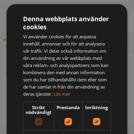
Denna webbplats använder
cookies
Vi använder cookies för att anpassa
innehåll, annonser och för att analysera
BESKRIVNING
YTTERLIGARE INFORMATION
vår trafik. Vi delar också information om
din användning av vår webbplats med
Beskrivning
våra reklam- och analyspartners som kan
kombinera den med annan information
T-shirt i funktionsmaterial. Modern passform.
som du har tillhandahållit dem eller som
Förstärkt, ribbad halslinning. Transferreflex för
de har samlat in från din användning av
ökad rörlighet. Funktionsmaterialet transporterar
deras tjänster.
Läs mer
snabbt bort fukt från huden, vilket gör att plagget
torkar snabbt och gör så att du känner dig torr och
Strikt
Prestanda
Inriktning
nödvändigt
fräsch hela dagen. Krymp- och skrynkelfri.