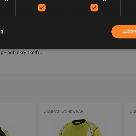
AR
ACCE
 knappar som går ton-i-ton. Transferreflex för ökad rörlighe
ransporterar snabbt bort fukt från huden, vilket gör att plag
p- och skrynkelfri.
JOBMAN WORKWEAR
JO