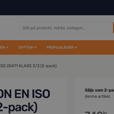
EN
SYFTEN
PROFILKLÄDER
SO 20471 KLASS 3/2 (2-pack)
ON EN ISO
Säljs som 2-pa
denna artikel.
2-pack)
kr