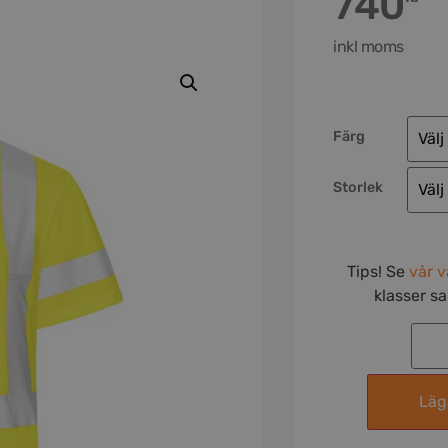
740
inkl moms
Färg
Storlek
Tips! Se
vår v
klasser s
Lägg