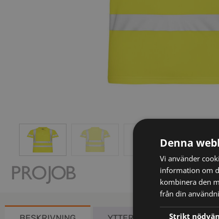
Denna webb
Vi använder cookie
information om d
kombinera den me
från din användni
Strikt nödvä
BESKRIVNING
YTTERLIGARE INFORMATIO