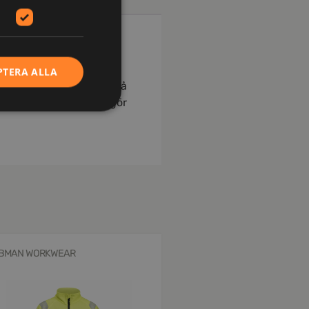
PTERA ALLA
t. En öppen bröstficka på
get torkar snabbt och gör
BMAN WORKWEAR