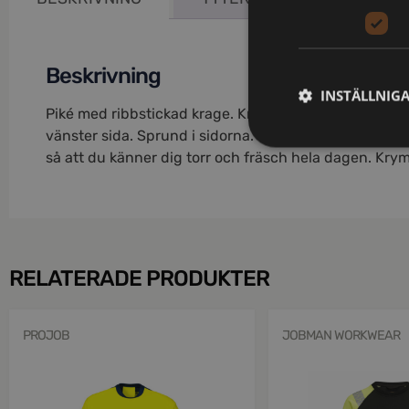
Beskrivning
INSTÄLLNIG
Piké med ribbstickad krage. Knappslå framtill med tre
vänster sida. Sprund i sidorna. Funktionsmaterialet t
så att du känner dig torr och fräsch hela dagen. Krym
RELATERADE PRODUKTER
PROJOB
JOBMAN WORKWEAR