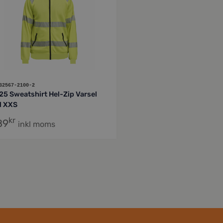
32567-2100-2
25 Sweatshirt Hel-Zip Varsel
l XXS
kr
89
inkl moms