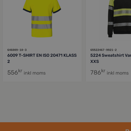
646009-10-3
65522467-9921-2
6009 T-SHIRT EN ISO 20471 KLASS
5224 Sweatshirt Var
2
XXS
kr
kr
556
786
inkl moms
inkl moms