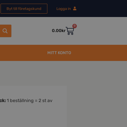
Byt till företagskund
Logga in
0
0.00
kr
MITT KONTO
ck:
1 beställning = 2 st av