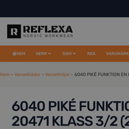
HEM
HERR
DAM
REA
VARUMÄRK
Hem
-
Varselkläder
-
Varseltröjor
-
6040 PIKÉ FUNKTION EN I
6040 PIKÉ FUNKTI
20471 KLASS 3/2 (