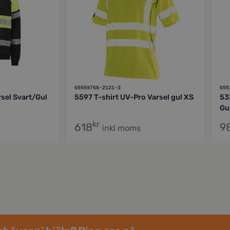
65559768-2121-3
655
sel Svart/Gul
5597 T-shirt UV-Pro Varsel gul XS
53
Gu
kr
618
9
inkl moms