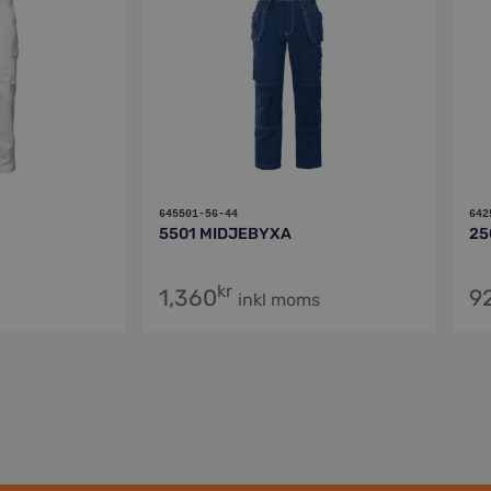
645501-56-44
642
5501 MIDJEBYXA
25
kr
1,360
9
inkl moms