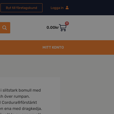
Byt till företagskund
Logga in
0
0.00
kr
MITT KONTO
 slitstark bomull med
ch över rumpan.
 Cordura®förstärkt
den ena med dragkedja.