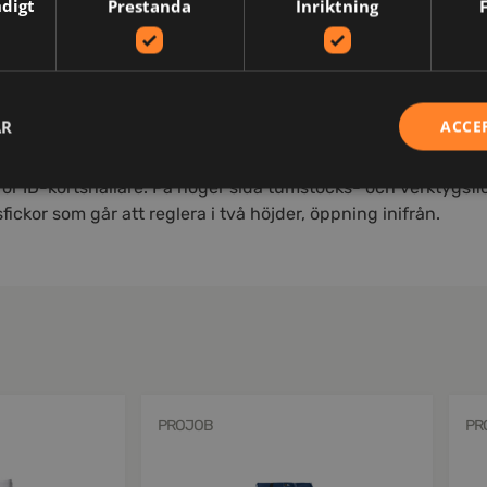
ndigt
Prestanda
Inriktning
AR
ACCE
ch över rumpan. Hängfickor med Cordura®förstärkt insida, 
ta en kontrastfärgad, dold tråd. Benfickor, på vänster sida 
ör ID-kortshållare. På höger sida tumstocks- och verktygsf
ckor som går att reglera i två höjder, öppning inifrån.
PROJOB
PR