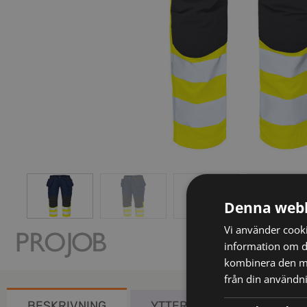
Denna webb
Vi använder cookie
information om d
kombinera den me
från din användni
BESKRIVNING
YTTERLIGARE INFORMATIO