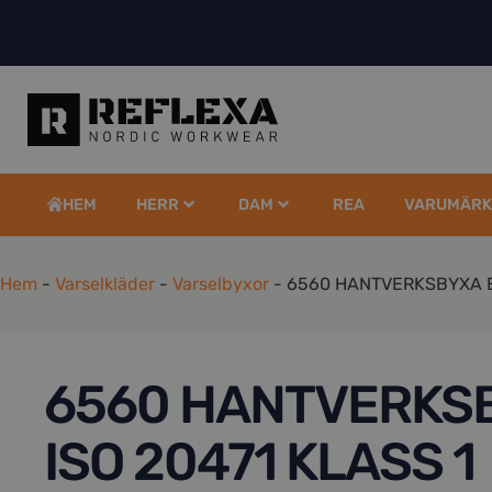
HEM
HERR
DAM
REA
VARUMÄRK
Hem
-
Varselkläder
-
Varselbyxor
-
6560 HANTVERKSBYXA EN
6560 HANTVERKS
ISO 20471 KLASS 1