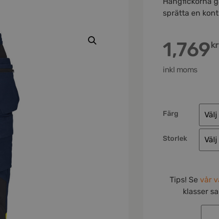
Hängfickorna gå
sprätta en kont
1,769
kr
inkl moms
Färg
Storlek
Tips! Se
vår v
klasser s