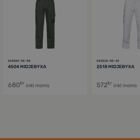
644504-96-58
642518-00-42
4504 MIDJEBYXA
2518 MIDJEBYXA
kr
kr
680
572
inkl moms
inkl moms