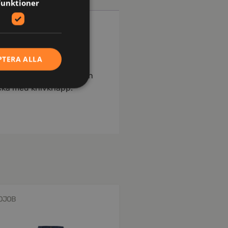
Funktioner
PTERA ALLA
varav den ena med
med plats för verktyg och
icka med knivknapp.
OJOB