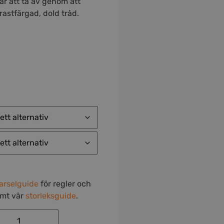
r att ta av genom att
rastfärgad, dold tråd.
arselguide
för regler och
amt vår
storleksguide
.