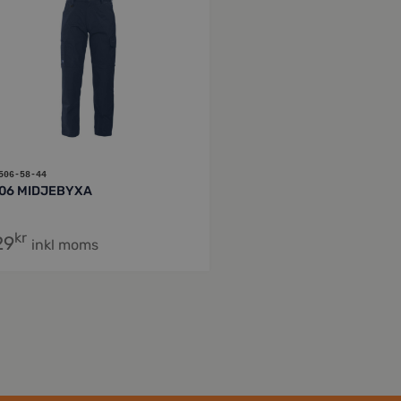
506-58-44
06 MIDJEBYXA
kr
29
inkl moms