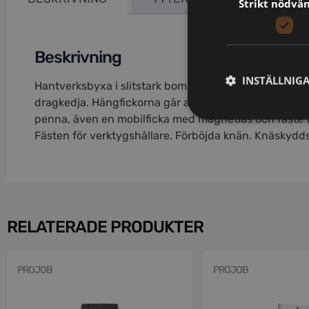
Strikt nödvä
Beskrivning
INSTÄLLNIG
Hantverksbyxa i slitstark bomull med Cordura®stret
dragkedja. Hängfickorna går att ta av genom att sprät
penna, även en mobilficka med magnetlås och fäste f
Fästen för verktygshållare. Förböjda knän. Knäskyddsfi
RELATERADE PRODUKTER
PROJOB
PROJOB