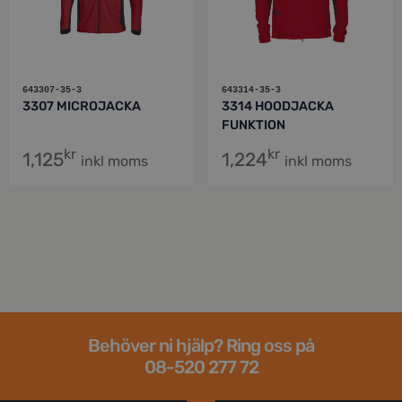
643307-35-3
643314-35-3
3307 MICROJACKA
3314 HOODJACKA
FUNKTION
kr
kr
1,125
1,224
inkl moms
inkl moms
Behöver ni hjälp? Ring oss på
08-520 277 72