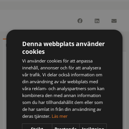
Denna webbplats använder
BESKRIVNING
YTTERLIGARE INFORMATION
cookies
Vi använder cookies för att anpassa
Beskrivning
innehåll, annonser och för att analysera
Fodrad skaljacka som är helt vind- och vattentät
vår trafik. Vi delar också information om
med god andningsförmåga, tejpade sömmar.
din användning av vår webbplats med
Dragkedjan framtill har en utvändig vindslå för att
våra reklam- och analyspartners som kan
förhindra vinddrag samt att väta tränger in, försluts
kombinera den med annan information
med tryckknappar. Hög krage framtill. Avtagbar
som du har tillhandahållit dem eller som
huva, justerbar på två sätt med dragsko framtill och
de har samlat in från din användning av
wiresystem baktill. Sidfickor på båda sidor, rymlig
deras tjänster.
Läs mer
bröstficka på höger sida och en innerficka på
Strikt
Prestanda
Inriktning