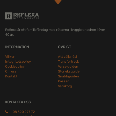
Reflexa är ett familjeföretag med rötterna i byggbranschen i över
40 år.
INFORMATION
ÖVRIGT
Villkor
Att välja rätt
Integritetspolicy
Transfertryck
Cookiepolicy
Varselguiden
Om oss
Storleksguide
Kontakt
Snabbguiden
Kassan
Varukorg
KONTAKTA OSS
08 520 277 72