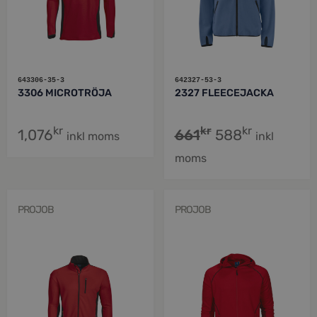
643306-35-3
642327-53-3
3306 MICROTRÖJA
2327 FLEECEJACKA
kr
kr
kr
1,076
661
588
inkl moms
inkl
moms
PROJOB
PROJOB