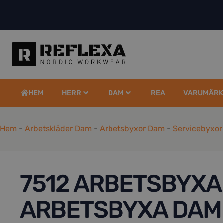
HEM
HERR
DAM
REA
VARUMÄRK
Hem
-
Arbetskläder Dam
-
Arbetsbyxor Dam
-
Servicebyxo
7512 ARBETSBYXA
ARBETSBYXA DAM 