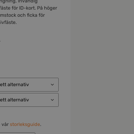
ngning, invändig
fäste för ID-kort. På höger
umstock och ficka för
ivfäste.
r
e vår
storleksguide
.