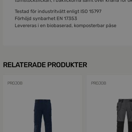
tumstocksfickan, i bakfickorna samt över knäna för ö
Testad för industritvätt enligt ISO 15797
Förhöjd synbarhet EN 17353
Levereras i en biobaserad, komposterbar påse
RELATERADE PRODUKTER
PROJOB
PROJOB