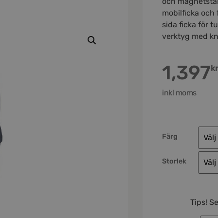
och magnetstä
mobilficka och 
sida ficka för t
verktyg med kn
1,397
k
inkl moms
Färg
Storlek
Tips! S