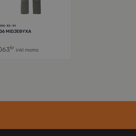
506-83-44
06 MIDJEBYXA
kr
,063
inkl moms