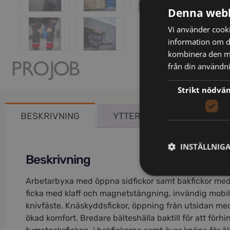
Denna webb
Vi använder cookie
information om d
kombinera den me
från din användni
Strikt nödvä
BESKRIVNING
YTTERLIGARE INFORMATIO
INSTÄLLNIG
Beskrivning
Arbetarbyxa med öppna sidfickor samt bakfickor med 
ficka med klaff och magnetstängning, invändig mobilfi
knivfäste. Knäskyddsfickor, öppning från utsidan med
ökad komfort. Bredare bälteshälla baktill för att förhi