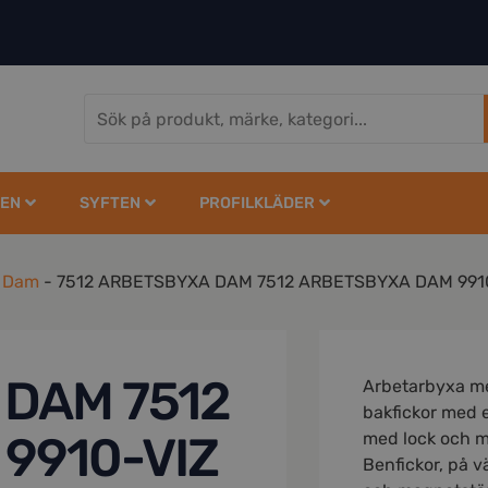
EN
SYFTEN
PROFILKLÄDER
r Dam
-
7512 ARBETSBYXA DAM 7512 ARBETSBYXA DAM 991
 DAM 7512
Arbetarbyxa me
bakfickor med e
9910-VIZ
med lock och 
Benfickor, på v