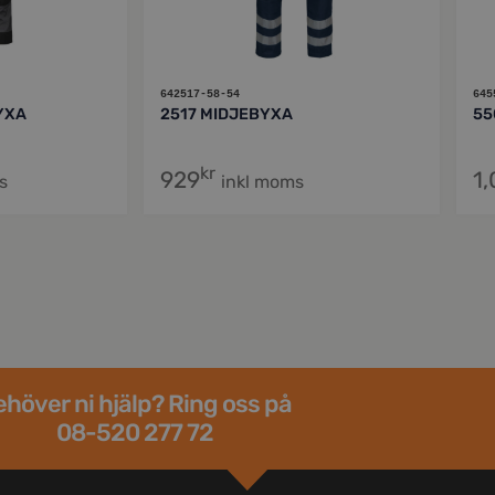
642517-58-54
645
YXA
2517 MIDJEBYXA
55
kr
929
1
s
inkl moms
höver ni hjälp? Ring oss på
08-520 277 72