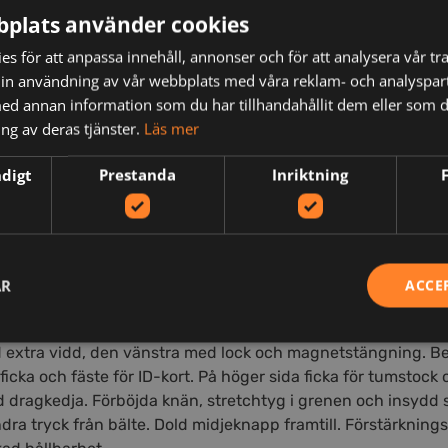
plats använder cookies
s för att anpassa innehåll, annonser och för att analysera vår tra
in användning av vår webbplats med våra reklam- och analyspar
d annan information som du har tillhandahållit dem eller som d
ng av deras tjänster.
Läs mer
ndigt
Prestanda
Inriktning
N
AR
ACCE
extra vidd, den vänstra med lock och magnetstängning. Ben
cka och fäste för ID-kort. På höger sida ficka för tumstock 
 dragkedja. Förböjda knän, stretchtyg i grenen och insydd s
ndra tryck från bälte. Dold midjeknapp framtill. Förstärknings