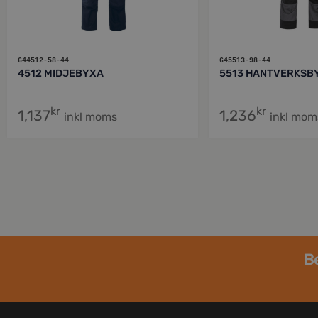
644512-58-44
645513-98-44
4512 MIDJEBYXA
5513 HANTVERKSB
kr
kr
1,137
1,236
inkl moms
inkl mom
Be