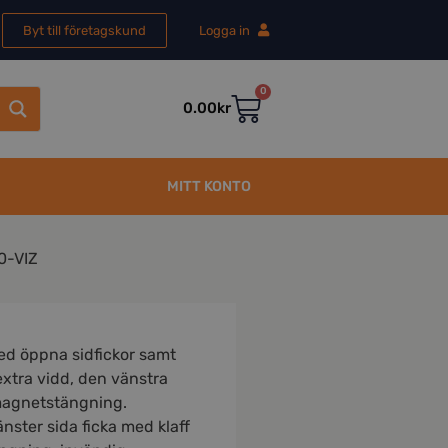
Byt till företagskund
Logga in
0
0.00
kr
MITT KONTO
0-VIZ
d öppna sidfickor samt
xtra vidd, den vänstra
magnetstängning.
änster sida ficka med klaff