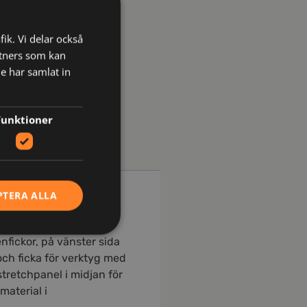
fik. Vi delar också
tners som kan
e har samlat in
Funktioner
PTERA ALLA
fickor, på vänster sida
och ficka för verktyg med
tretchpanel i midjan för
material i