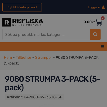
Byt till företagskund
Logga in
0
0.00
kr
Hem
Hem
-
Tillbehör
-
Strumpor
-
9080 STRUMPA 3-PACK
(5-pack)
Herr
9080 STRUMPA 3-PACK (5-
Dam
pack)
REA
Artikelnr:
649080-99-3538-5P