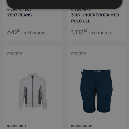
642507-57-2830
643107-99-3
2507 JEANS
3107 UNDERTRÖJA MED
POLO ULL
kr
kr
642
1,113
inkl moms
inkl moms
PROJOB
PROJOB
642121-00-4
642555-58-32