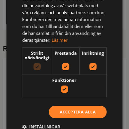
Strumpa i halvfrotté. Stickad i en blandning av
din användning av vår webbplats med
bomull och polyester för bästa slitstyrka och
våra reklam- och analyspartners som kan
komfort.
kombinera den med annan information
som du har tillhandahållit dem eller som
de har samlat in från din användning av
deras tjänster.
Läs mer
RELATERADE PRODUKTER
Strikt
Prestanda
Inriktning
nödvändigt
PROJOB
PROJOB
Funktioner
ACCEPTERA ALLA
INSTÄLLNIGAR