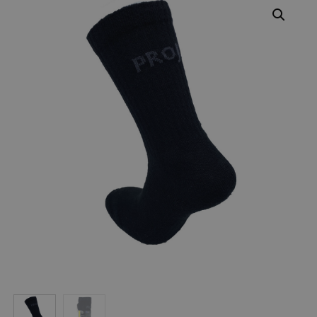
Varumärken
Syften
Profilkläder
Mitt konto