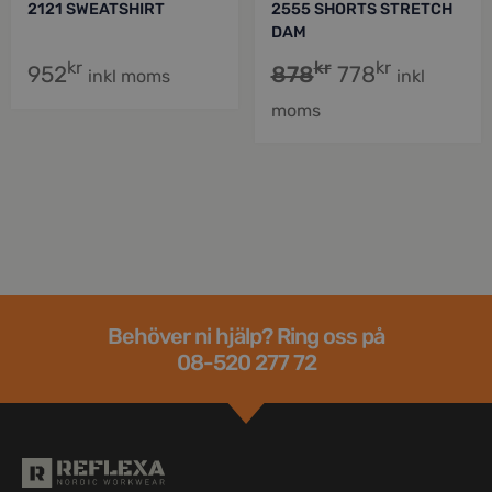
2121 SWEATSHIRT
2555 SHORTS STRETCH
DAM
kr
kr
kr
952
878
778
inkl moms
inkl
moms
Behöver ni hjälp? Ring oss på
08-520 277 72