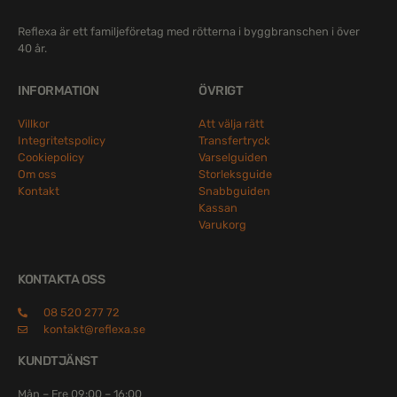
Reflexa är ett familjeföretag med rötterna i byggbranschen i över
40 år.
INFORMATION
ÖVRIGT
Villkor
Att välja rätt
Integritetspolicy
Transfertryck
Cookiepolicy
Varselguiden
Om oss
Storleksguide
Kontakt
Snabbguiden
Kassan
Varukorg
KONTAKTA OSS
08 520 277 72
kontakt@reflexa.se
KUNDTJÄNST
Mån – Fre 09:00 – 16:00