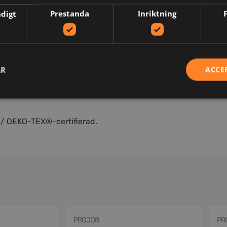
ndigt
Prestanda
Inriktning
N
AR
ACCE
 / OEKO-TEX®-certifierad.
PROJOB
PR