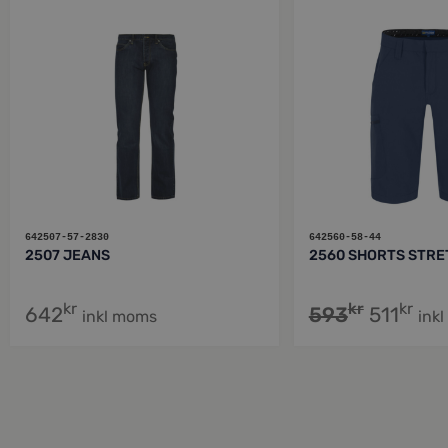
642507-57-2830
642560-58-44
2507 JEANS
2560 SHORTS STRE
kr
kr
kr
642
593
511
inkl moms
ink