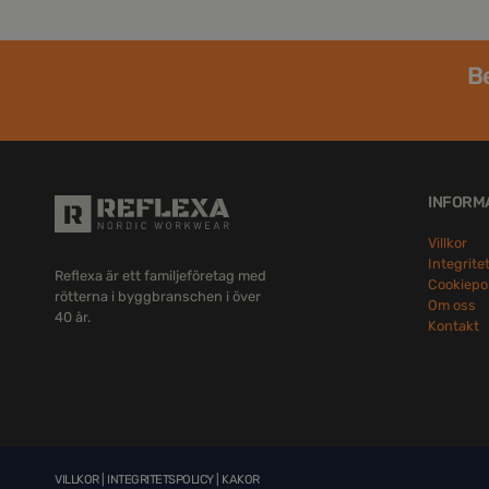
Be
INFORM
Villkor
Integrite
Reflexa är ett familjeföretag med
Cookiepo
rötterna i byggbranschen i över
Om oss
40 år.
Kontakt
VILLKOR
|
INTEGRITETSPOLICY
|
KAKOR