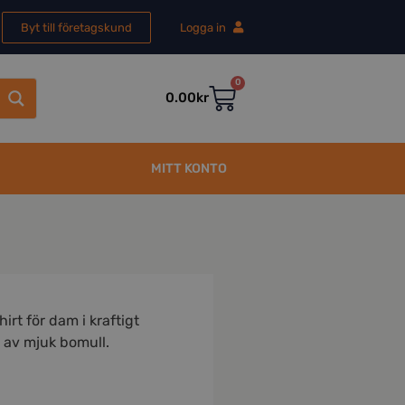
Byt till företagskund
Logga in
0
0.00
kr
MITT KONTO
rt för dam i kraftigt
 av mjuk bomull.