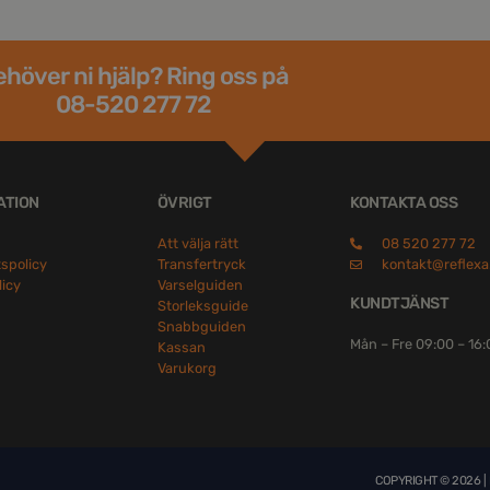
höver ni hjälp? Ring oss på
08-520 277 72
ATION
ÖVRIGT
KONTAKTA OSS
Att välja rätt
08 520 277 72
tspolicy
Transfertryck
kontakt@reflexa
licy
Varselguiden
KUNDTJÄNST
Storleksguide
Snabbguiden
Mån – Fre 09:00 – 16
Kassan
Varukorg
COPYRIGHT © 2026 