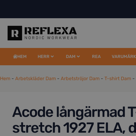
HEM
HERR
DAM
REA
VARUMÄRK
Hem
-
Arbetskläder Dam
-
Arbetströjor Dam
-
T-shirt Dam
-
Acode långärmad T
stretch 1927 ELA, 