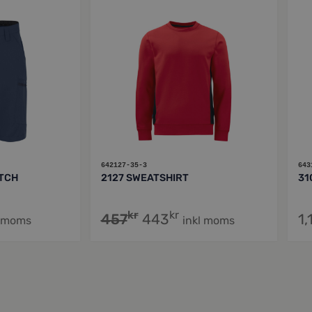
642127-35-3
643
TCH
2127 SWEATSHIRT
31
kr
kr
457
443
1,
l moms
inkl moms