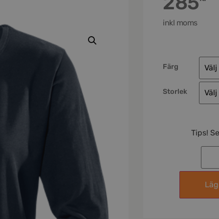
285
inkl moms
Färg
Storlek
Tips! S
Lägg