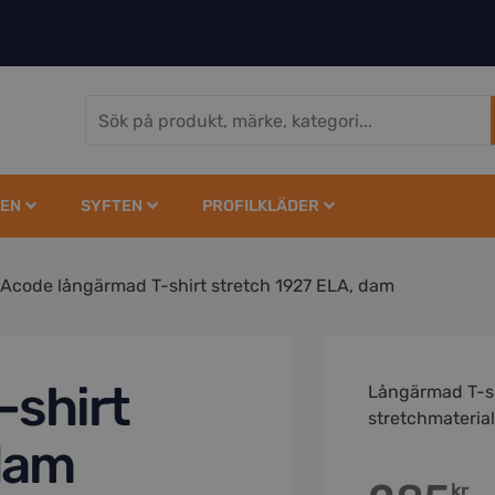
EN
SYFTEN
PROFILKLÄDER
Acode långärmad T-shirt stretch 1927 ELA, dam
-shirt
Långärmad T-shi
stretchmaterial
dam
kr