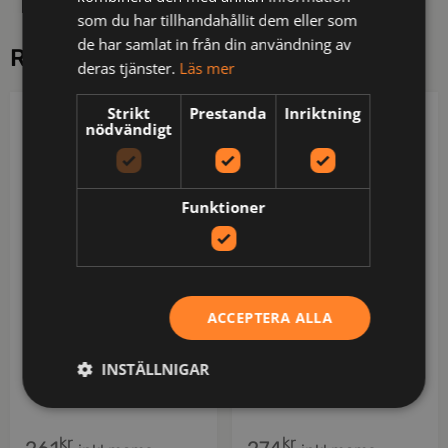
som du har tillhandahållit dem eller som
de har samlat in från din användning av
RELATERADE PRODUKTER
deras tjänster.
Läs mer
Strikt
Prestanda
Inriktning
COTTOVER
DAD
nödvändigt
Funktioner
ACCEPTERA ALLA
INSTÄLLNIGAR
141020-100-4
134056-297-4
T-shirt Long Sleeve Man
Gifford
kr
kr