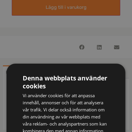
Lägg till i varukorg
BESKRIVNING
YTTERLIGARE INFORMATION
Denna webbplats använder
cookies
Beskrivning
Vi använder cookies för att anpassa
Skjorta i denimmaterial med mjuk känsla. Skjortan
innehåll, annonser och för att analysera
är plaggtvättad vilket ger varje skjorta ett naturligt
vår trafik. Vi delar också information om
och unikt utseende. Cut away krage.
din användning av vår webbplats med
våra reklam- och analyspartners som kan
kombinera den med annan information