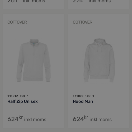
261
274
inkl moms
inkl moms
COTTOVER
COTTOVER
141012-100-4
141002-100-4
Half Zip Unisex
Hood Man
kr
kr
624
624
inkl moms
inkl moms