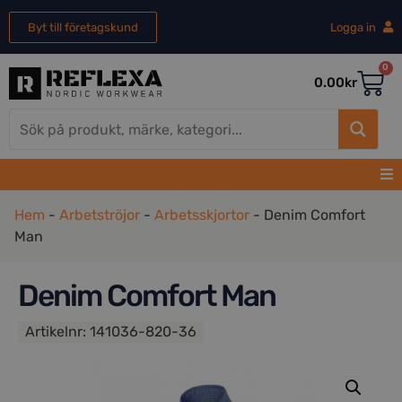
Byt till företagskund
Logga in
0
0.00
kr
Hem
-
Arbetströjor
-
Arbetsskjortor
-
Denim Comfort
Man
Denim Comfort Man
Artikelnr:
141036-820-36