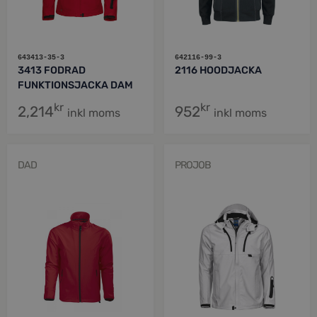
643413-35-3
642116-99-3
3413 FODRAD
2116 HOODJACKA
FUNKTIONSJACKA DAM
kr
kr
2,214
952
inkl moms
inkl moms
DAD
PROJOB