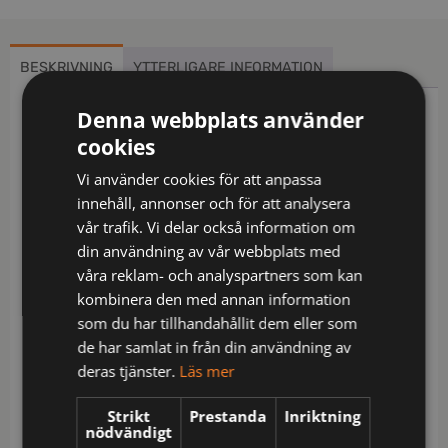
BESKRIVNING
YTTERLIGARE INFORMATION
Denna webbplats använder
Beskrivning
cookies
Inherent flamskydd / Förstärkningar på ok fram och
Vi använder cookies för att anpassa
bak och i ärmslut / Metallfri / Dragkedja upp i
innehåll, annonser och för att analysera
kragen, under frontslå med dolda tryckknappar /
vår trafik. Vi delar också information om
Två rymliga bröstfickor med lock och dolda
din användning av vår webbplats med
tryckknappar, den ena med invändig D-ring och
våra reklam- och analyspartners som kan
pennhälla, den andra med öppning för antenn / 2
kombinera den med annan information
hällor för monofon / Invändig telefonficka /
som du har tillhandahållit dem eller som
Innerficka med knapp / 2 framfickor med dragkedja
de har samlat in från din användning av
Reglerbart ärmslut med tryckknapp / Dragsko i
deras tjänster.
Läs mer
nederkant / Förlängd rygg / Reflexdetaljer /
Godkänd enligt EN 61482-1-2 APC 1, EN 61482-1-1
Strikt
Prestanda
Inriktning
ELIM: 7,7 cal/cm² ATPV: 9,3 cal/cm², EN ISO 11612 A1
nödvändigt