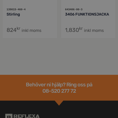
139015-460-4
643406-00-3
Stirling
3406 FUNKTIONSJACKA
kr
kr
824
1,830
inkl moms
inkl moms
Behöver ni hjälp? Ring oss på
08-520 277 72