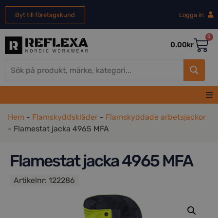
Byt till företagskund
Logga in
0
0.00
kr
Hem
Hem
-
Flamskyddskläder
-
Flamskyddade arbetsjackor
-
Flamestat jacka 4965 MFA
Herr
Flamestat jacka 4965 MFA
Dam
Artikelnr:
122286
REA