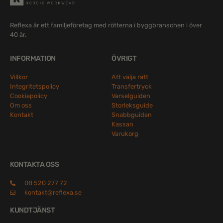
Reflexa är ett familjeföretag med rötterna i byggbranschen i över
40 år.
INFORMATION
ÖVRIGT
Villkor
Att välja rätt
Integritetspolicy
Transfertryck
Cookiepolicy
Varselguiden
Om oss
Storleksguide
Kontakt
Snabbguiden
Kassan
Varukorg
KONTAKTA OSS
08 520 277 72
kontakt@reflexa.se
KUNDTJÄNST