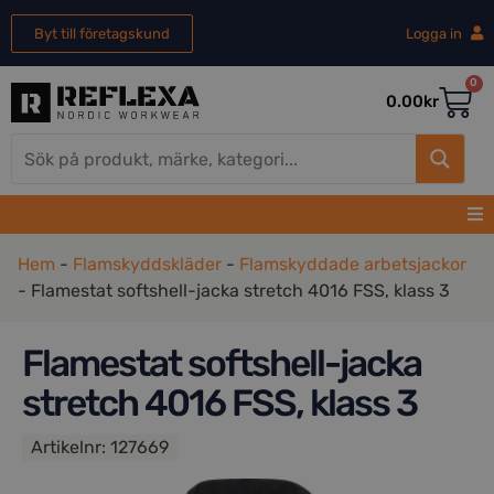
Byt till företagskund
Logga in
0
0.00
kr
Hem
-
Flamskyddskläder
-
Flamskyddade arbetsjackor
-
Flamestat softshell-jacka stretch 4016 FSS, klass 3
Flamestat softshell-jacka
stretch 4016 FSS, klass 3
Artikelnr:
127669