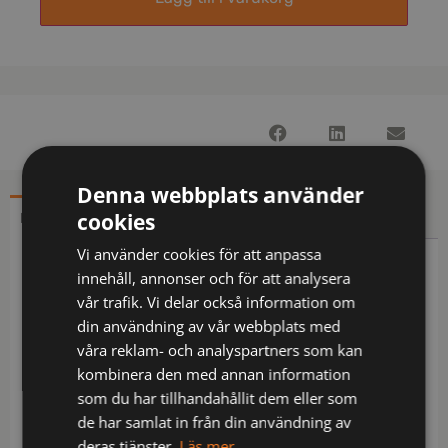
Denna webbplats använder
cookies
BESKRIVNING
YTTERLIGARE INFORMATION
Vi använder cookies för att anpassa
Beskrivning
innehåll, annonser och för att analysera
vår trafik. Vi delar också information om
Multinorm / Inherent flamskydd / Softshell
din användning av vår webbplats med
stretchmaterial / Vindtät och vattenavvisande /
våra reklam- och analyspartners som kan
Metallfri / Huva 130239 kan fästas på plagget med
kombinera den med annan information
tryckknappar / Dragkedja upp i kragen under
som du har tillhandahållit dem eller som
frontslå med dolda tryckknappar / Bröstficka med
de har samlat in från din användning av
dragkedja / Hälla på vänster framsida / 2 framfickor
deras tjänster.
Läs mer