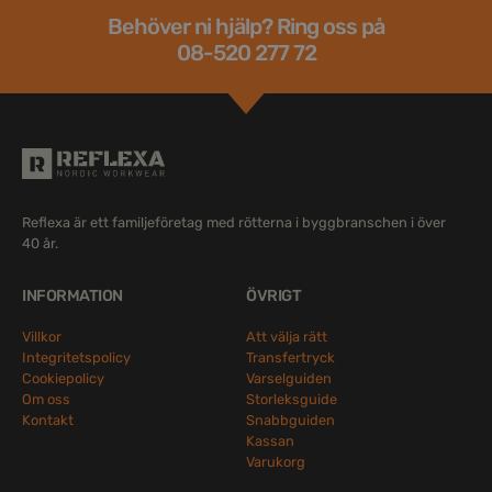
Behöver ni hjälp? Ring oss på
08-520 277 72
Reflexa är ett familjeföretag med rötterna i byggbranschen i över
40 år.
INFORMATION
ÖVRIGT
Villkor
Att välja rätt
Integritetspolicy
Transfertryck
Cookiepolicy
Varselguiden
Om oss
Storleksguide
Kontakt
Snabbguiden
Kassan
Varukorg