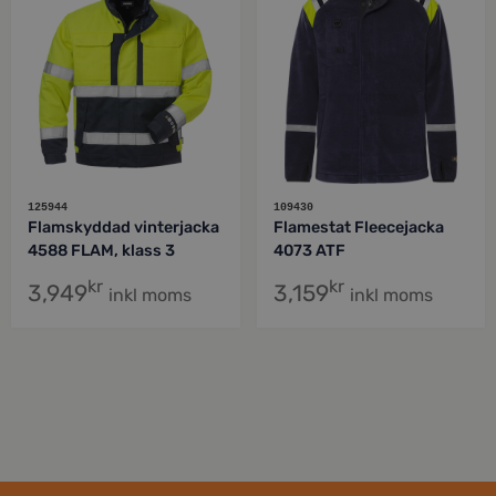
125944
109430
Flamskyddad vinterjacka
Flamestat Fleecejacka
4588 FLAM, klass 3
4073 ATF
kr
kr
3,949
3,159
inkl moms
inkl moms