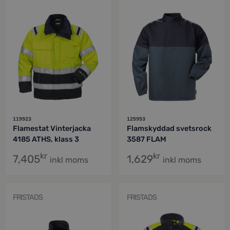
119923
125953
Flamestat Vinterjacka
Flamskyddad svetsrock
4185 ATHS, klass 3
3587 FLAM
kr
kr
7,405
1,629
inkl moms
inkl moms
FRISTADS
FRISTADS