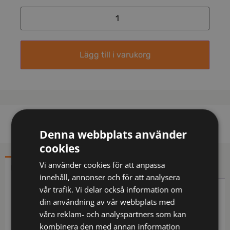
Lägg till i varukorg
Denna webbplats använder
cookies
Vi använder cookies för att anpassa
BESKRIVNING
YTTERLIGARE INFORMATION
innehåll, annonser och för att analysera
vår trafik. Vi delar också information om
Beskrivning
din användning av vår webbplats med
våra reklam- och analyspartners som kan
Multinorm / Inherent flamskydd / Softshell
kombinera den med annan information