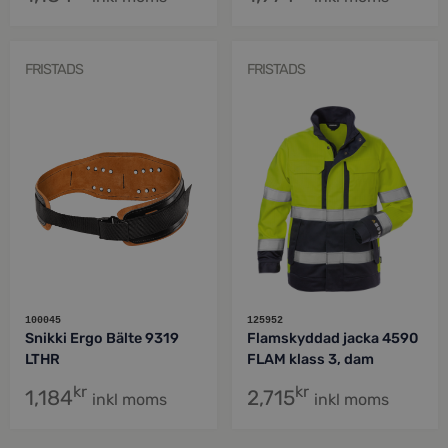
FRISTADS
FRISTADS
100045
125952
Snikki Ergo Bälte 9319
Flamskyddad jacka 4590
LTHR
FLAM klass 3, dam
kr
kr
1,184
2,715
inkl moms
inkl moms