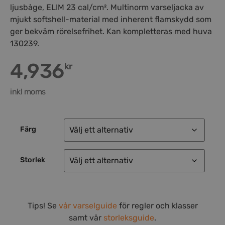
ljusbåge, ELIM 23 cal/cm². Multinorm varseljacka av
mjukt softshell-material med inherent flamskydd som
ger bekväm rörelsefrihet. Kan kompletteras med huva
130239.
4,936
kr
inkl moms
Färg
Storlek
Tips! Se
vår varselguide
för regler och klasser
samt vår
storleksguide
.