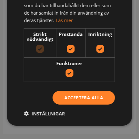
stretchmaterial / Vindtät och vattenavvisande /
som du har tillhandahållit dem eller som
Huva 130239 kan fästas på plagget med
de har samlat in från din användning av
tryckknappar / Metallfri / Dragkedja upp i kragen
deras tjänster.
Läs mer
under frontslå med dolda tryckknappar / Bröstficka
med dragkedja / Hälla på vänster framsida / 2
Strikt
Prestanda
Inriktning
framfickor med dragkedja / Elastisk bandkantning i
nödvändigt
ärmslut / Tumgrepp / Reglerbar dragsko i
nederkant / Godkänd enligt EN 61482-1-2 APC 2,
EN 61482-1-1 ELIM: 23 cal/cm² EBT: 28 cal/cm²
Funktioner
(ingår i ljusbågecertifierade plaggkombinationer),
EN ISO 11612 A1 A2 B1 C2 F1, EN ISO 11611 A1 A2
klass 2, EN 1149-5, EN 13034 typ PB [6], EN ISO
20471 klass 2 för XS-M och klass 3 för L-3XL samt
ACCEPTERA ALLA
EN 13758-2 UPF 40+ UV skydd. Materialet är
godkänt för 500+ UV-skydd / Testad för
industritvätt enligt ISO 15797 / OEKO-TEX®-
INSTÄLLNIGAR
certifierad.