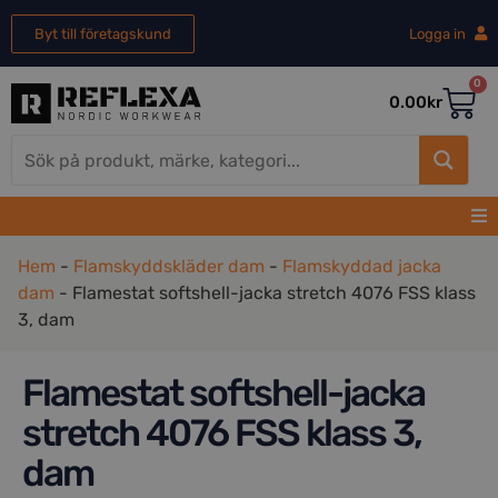
Byt till företagskund
Logga in
0
0.00
kr
Hem
-
Flamskyddskläder dam
-
Flamskyddad jacka
dam
-
Flamestat softshell-jacka stretch 4076 FSS klass
3, dam
Flamestat softshell-jacka
stretch 4076 FSS klass 3,
dam