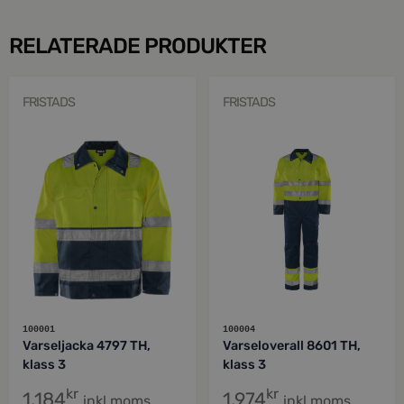
RELATERADE PRODUKTER
FRISTADS
FRISTADS
100001
100004
Varseljacka 4797 TH,
Varseloverall 8601 TH,
klass 3
klass 3
kr
kr
1,184
1,974
inkl moms
inkl moms