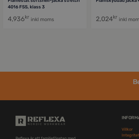
Flamestat softshell-jacka stretch
Flamskyddad jacka
4016 FSS, klass 3
kr
kr
4,936
2,024
inkl moms
inkl mo
Be
INFORM
Villkor
Integrite
Reflexa är ett familjeföretag med