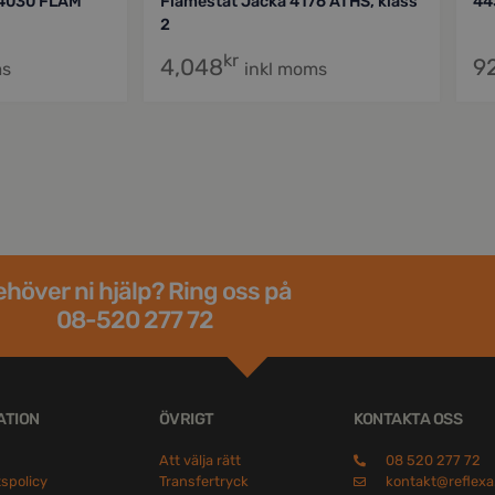
 4030 FLAM
Flamestat Jacka 4176 ATHS, klass
44
2
kr
4,048
9
ms
inkl moms
höver ni hjälp? Ring oss på
08-520 277 72
ATION
ÖVRIGT
KONTAKTA OSS
Att välja rätt
08 520 277 72
tspolicy
Transfertryck
kontakt@reflexa