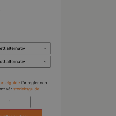
r
arselguide
för regler och
amt vår
storleksguide
.