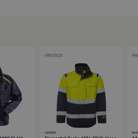
FRISTADS
PR
120929
644