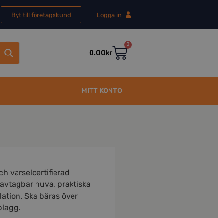
Byt till företagskund
Logga in
0
0.00
kr
MITT KONTO
h varselcertifierad
avtagbar huva, praktiska
ilation. Ska bäras över
plagg.