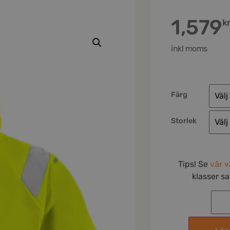
1,579
k
inkl moms
Färg
Storlek
Tips! Se
vår v
klasser s