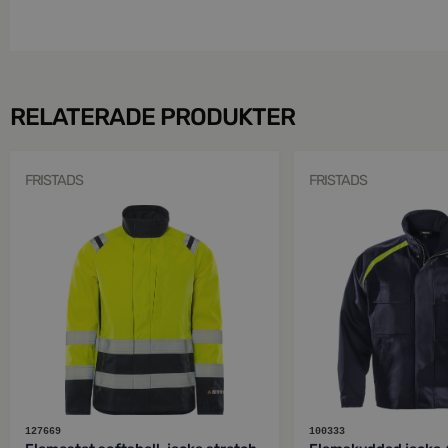
RELATERADE PRODUKTER
FRISTADS
FRISTADS
127669
100333