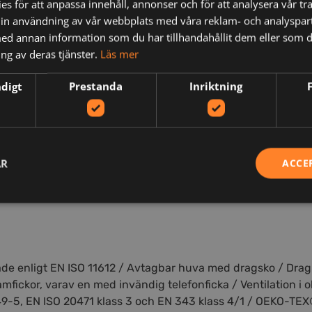
s för att anpassa innehåll, annonser och för att analysera vår tra
in användning av vår webbplats med våra reklam- och analyspar
d annan information som du har tillhandahållit dem eller som d
ng av deras tjänster.
Läs mer
ndigt
Prestanda
Inriktning
AR
ACCE
N
rade enligt EN ISO 11612 / Avtagbar huva med dragsko / Dra
mfickor, varav en med invändig telefonficka / Ventilation i 
49-5, EN ISO 20471 klass 3 och EN 343 klass 4/1 / OEKO-TEX®