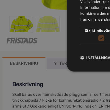
Vi använder cookie
information om d
kombinera den me
från din användni
Strikt nödvä
INSTÄLLNIG
BESKRIVNING
YTTERLIGARE INFORMATIO
Beskrivning
Skall bäras över flamskyddade plagg som är certifie
tryckknappslå / Ficka för kommunikationsradio / 2 fra
ärmslut / Godkänd enligt EN ISO 14116 index 1, EN 11