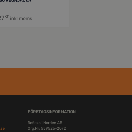
30 REGNJACKA
kr
27
inkl moms
FÖRETAGSINFORMATION
Reflexa i Norden AB
.se
Org.Nr: 559526-2072