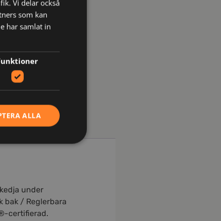
fik. Vi delar också
tners som kan
e har samlat in
Funktioner
PTERA ALLA
gkedja under
ok bak / Reglerbara
-certifierad.