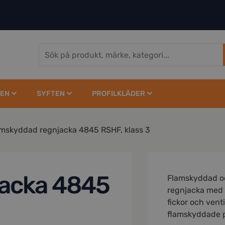
EN
SYFTEN
PROFILKLÄDER
mskyddad regnjacka 4845 RSHF, klass 3
jacka 4845
Flamskyddad oc
regnjacka med 
fickor och vent
flamskyddade 