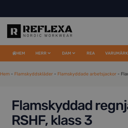
HEM
HERR
DAM
REA
VARUMÄRK
Hem
-
Flamskyddskläder
-
Flamskyddade arbetsjackor
-
Fla
Flamskyddad regn
RSHF, klass 3