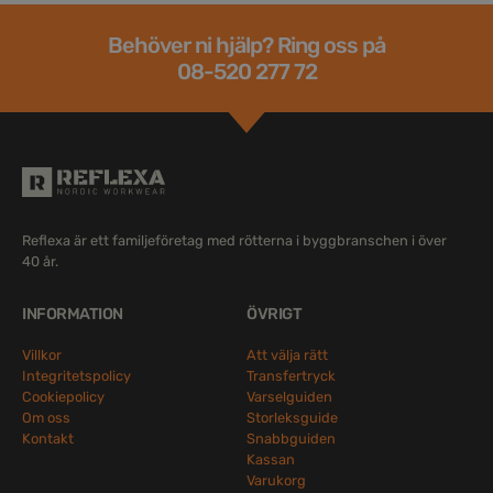
Behöver ni hjälp? Ring oss på
08-520 277 72
Reflexa är ett familjeföretag med rötterna i byggbranschen i över
40 år.
INFORMATION
ÖVRIGT
Villkor
Att välja rätt
Integritetspolicy
Transfertryck
Cookiepolicy
Varselguiden
Om oss
Storleksguide
Kontakt
Snabbguiden
Kassan
Varukorg