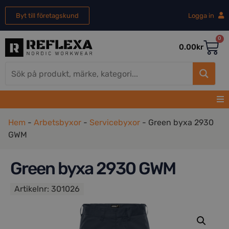
Byt till företagskund
Logga in
0
0.00
kr
Hem
-
Arbetsbyxor
-
Servicebyxor
-
Green byxa 2930
GWM
Green byxa 2930 GWM
Artikelnr:
301026