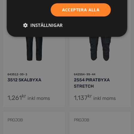
ACCEPTERA ALLA
INSTÄLLNIGAR
643512-99-3
642554-99-44
3512 SKALBYXA
2554 PIRATBYXA
STRETCH
kr
kr
1,261
1,137
inkl moms
inkl moms
PROJOB
PROJOB