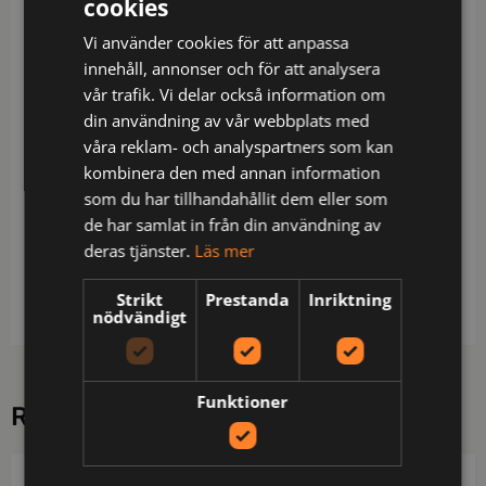
cookies
Beskrivning
Vi använder cookies för att anpassa
Delvis återvunnet material / Miljödeklarerad (EPD) /
innehåll, annonser och för att analysera
Mekanisk stretch / Ribbstickade stretchpartier i
vår trafik. Vi delar också information om
midjan / Dold knapp fram / 2 framfickor / 2
din användning av vår webbplats med
bakfickor / Tumstocksficka och verktygsficka /
våra reklam- och analyspartners som kan
Benficka med hälla för id-kortshållare under lock
kombinera den med annan information
med dold tryckknapp / Förböjda knän /
som du har tillhandahållit dem eller som
Benlängden kan förlängas 5 cm / Godkänd enligt
de har samlat in från din användning av
EN 13758-2 UPF 40+ UV-skydd / Testad för
deras tjänster.
Läs mer
industritvätt enligt ISO 15797 / OEKO-TEX®-
certifierad / EPD reg.nr 13205 på environdec.com
Strikt
Prestanda
Inriktning
nödvändigt
Funktioner
RELATERADE PRODUKTER
PROJOB
PROJOB