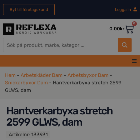
Byt till företagskund
Logga in
0
0.00
kr
Hem
Hem
-
Arbetskläder Dam
-
Arbetsbyxor Dam
-
Snickarbyxor Dam
-
Hantverkarbyxa stretch 2599
GLWS, dam
Herr
Hantverkarbyxa stretch
Dam
2599 GLWS, dam
REA
Artikelnr:
133931