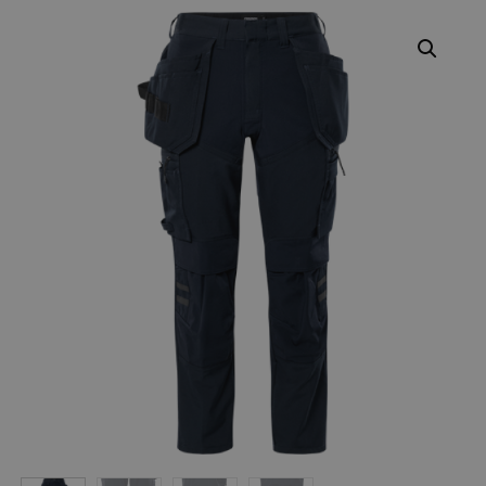
Varumärken
Syften
Profilkläder
Mitt konto