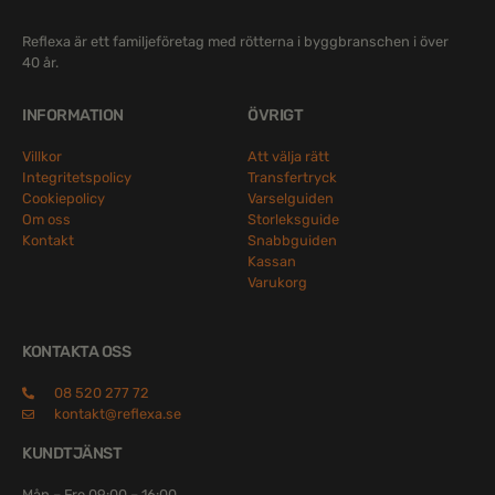
Reflexa är ett familjeföretag med rötterna i byggbranschen i över
40 år.
INFORMATION
ÖVRIGT
Villkor
Att välja rätt
Integritetspolicy
Transfertryck
Cookiepolicy
Varselguiden
Om oss
Storleksguide
Kontakt
Snabbguiden
Kassan
Varukorg
KONTAKTA OSS
08 520 277 72
kontakt@reflexa.se
KUNDTJÄNST
Mån – Fre 09:00 – 16:00