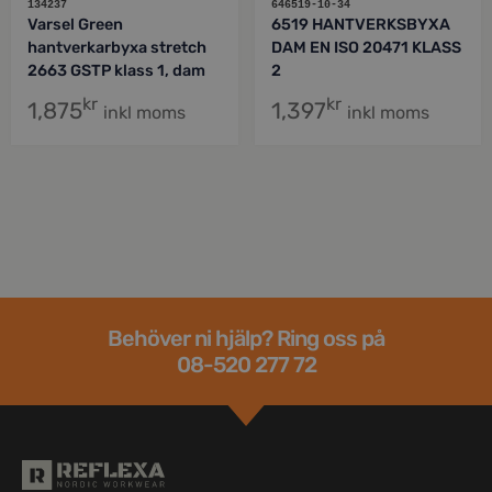
134237
646519-10-34
Varsel Green
6519 HANTVERKSBYXA
hantverkarbyxa stretch
DAM EN ISO 20471 KLASS
2663 GSTP klass 1, dam
2
kr
kr
1,875
1,397
inkl moms
inkl moms
Behöver ni hjälp? Ring oss på
08-520 277 72