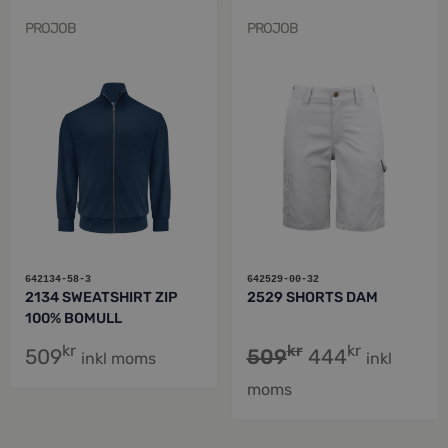
PROJOB
PROJOB
642134-58-3
642529-00-32
2134 SWEATSHIRT ZIP
2529 SHORTS DAM
100% BOMULL
kr
kr
kr
509
509
444
inkl moms
inkl
moms