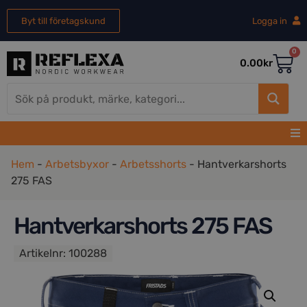
Byt till företagskund
Logga in
0
0.00
kr
Hem
-
Arbetsbyxor
-
Arbetsshorts
-
Hantverkarshorts
275 FAS
Hantverkarshorts 275 FAS
Artikelnr:
100288