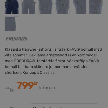
Klassiska hantverksshorts i slitstark FAS® bomull med
vita sömmar. Bekväma arbetsshorts i en kort modell
med CORDURA®-förstärkta fickor. Vår kraftiga FAS®-
bomull blir bara skönare ju mer man använder
shortsen. Koncept: Classics
799
kr
inkl moms
888
kr