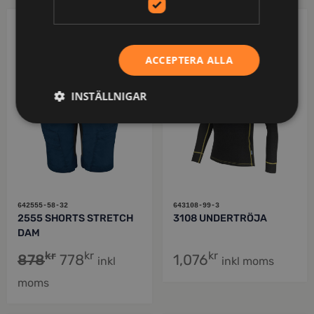
PROJOB
PROJOB
ACCEPTERA ALLA
INSTÄLLNIGAR
642555-58-32
643108-99-3
2555 SHORTS STRETCH
3108 UNDERTRÖJA
DAM
kr
kr
kr
878
778
1,076
inkl
inkl moms
moms