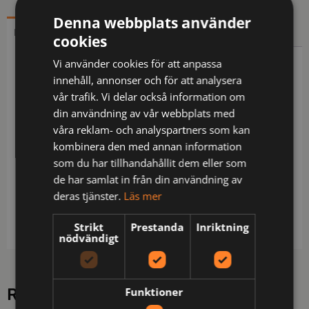
Denna webbplats använder
BESKRIVNING
YTTERLIGARE INFORMATION
cookies
Vi använder cookies för att anpassa
Beskrivning
innehåll, annonser och för att analysera
vår trafik. Vi delar också information om
FAS® bomull / 2 löst hängande CORDURA®-
din användning av vår webbplats med
förstärkta undanstoppningsbara spikfickor med
våra reklam- och analyspartners som kan
extra ficka, 3 mindre fickor och verktygshällor / 2
kombinera den med annan information
rymliga fram- och bakfickor / D-ring / Hammarhank
som du har tillhandahållit dem eller som
/ Tumstocksficka med med pennficka samt knapp
de har samlat in från din användning av
och hälla för kniv / Tumstocks-/verktygsficka med
deras tjänster.
Läs mer
telefonficka och hälla för id-kortshållare /
Innerbenlängd 20 cm / OEKO-TEX® certifierad.
Strikt
Prestanda
Inriktning
nödvändigt
Funktioner
RELATERADE PRODUKTER