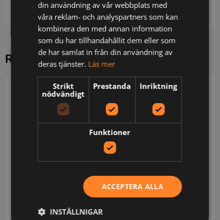
certifierad.
din användning av vår webbplats med
våra reklam- och analyspartners som kan
kombinera den med annan information
som du har tillhandahållit dem eller som
de har samlat in från din användning av
RELATERADE PRODUKTER
deras tjänster.
Läs mer
Strikt
Prestanda
Inriktning
PROJOB
PROJOB
nödvändigt
Funktioner
ACCEPTERA ALLA
INSTÄLLNIGAR
642528-00-42
642124-58-3