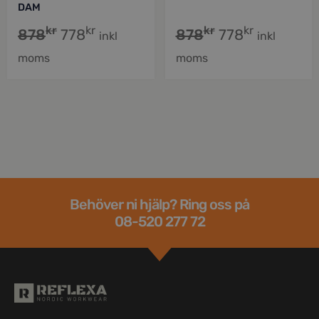
DAM
kr
kr
kr
kr
878
778
878
778
inkl
inkl
moms
moms
Behöver ni hjälp? Ring oss på
08-520 277 72