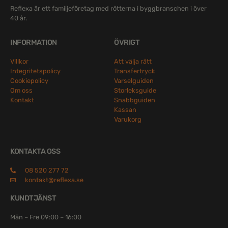
Reflexa är ett familjeföretag med rötterna i byggbranschen i över
40 år.
INFORMATION
ÖVRIGT
Villkor
Att välja rätt
Integritetspolicy
Transfertryck
Cookiepolicy
Varselguiden
Om oss
Storleksguide
Kontakt
Snabbguiden
Kassan
Varukorg
KONTAKTA OSS
08 520 277 72
kontakt@reflexa.se
KUNDTJÄNST
Mån – Fre 09:00 – 16:00