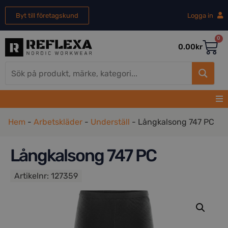
Byt till företagskund
Logga in
0
0.00
kr
Hem
-
Arbetskläder
-
Underställ
-
Långkalsong 747 PC
Långkalsong 747 PC
Artikelnr:
127359