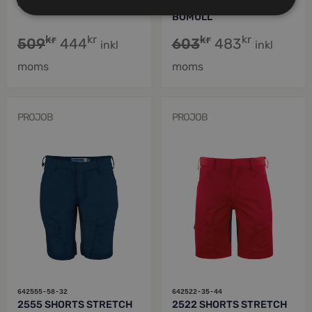
2528 SHORTS
2124 SWEATSHIRT 100%
BOMULL
kr
kr
kr
kr
509
444
603
483
inkl
inkl
moms
moms
PROJOB
PROJOB
642555-58-32
642522-35-44
2555 SHORTS STRETCH
2522 SHORTS STRETCH