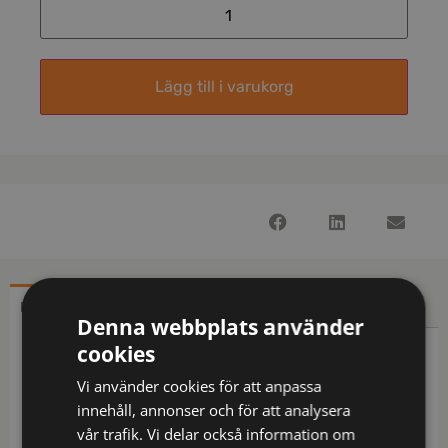
Lägg till i varukorg
BESKRIVNING
YTTERLIGARE INFORMATION
Denna webbplats använder
cookies
Beskrivning
Vi använder cookies för att anpassa
Funktionstrikå som transporterar fukt och värmer /
innehåll, annonser och för att analysera
Resår i midjan / Mudd i benslut / OEKO-TEX®-
vår trafik. Vi delar också information om