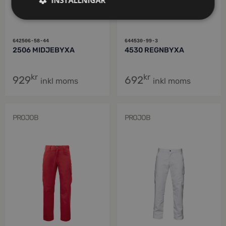
642506-58-44
644530-99-3
2506 MIDJEBYXA
4530 REGNBYXA
kr
kr
929
692
inkl moms
inkl moms
PROJOB
PROJOB