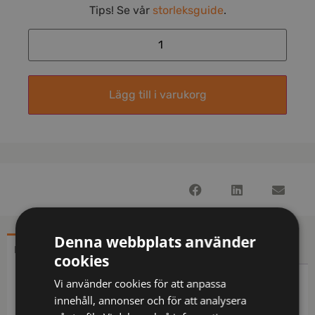
Tips! Se vår
storleksguide
.
Lägg till i varukorg
Denna webbplats använder
BESKRIVNING
YTTERLIGARE INFORMATION
cookies
Vi använder cookies för att anpassa
Beskrivning
innehåll, annonser och för att analysera