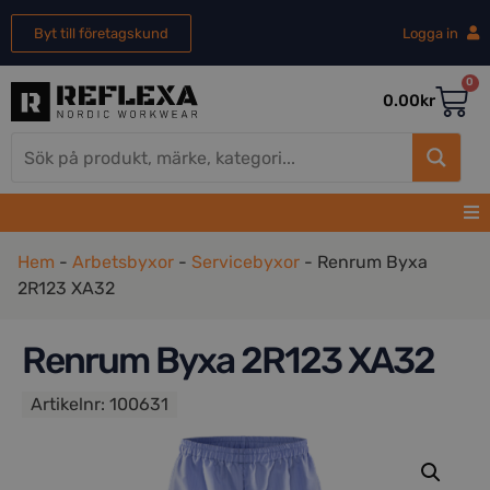
Byt till företagskund
Logga in
0
0.00
kr
Hem
-
Arbetsbyxor
-
Servicebyxor
-
Renrum Byxa
2R123 XA32
Renrum Byxa 2R123 XA32
Artikelnr:
100631