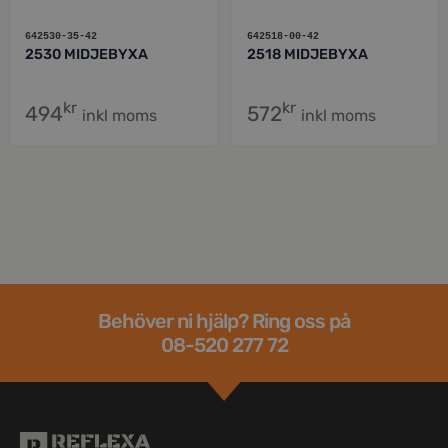
642530-35-42
642518-00-42
2530 MIDJEBYXA
2518 MIDJEBYXA
kr
kr
494
572
inkl moms
inkl moms
Behöver ni hjälp? Ring oss på
08-520 277 72