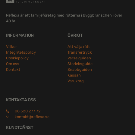
Reflexa är ett familjeföretag med rötterna i byggbranschen i över
40 år.
INFORMATION
ÖVRIGT
Villkor
Att välja rätt
Integritetspolicy
Transfertryck
Cookiepolicy
Varselguiden
Om oss
Storleksguide
Kontakt
Snabbguiden
Kassan
Varukorg
KONTAKTA OSS
08 520 277 72
kontakt@reflexa.se
KUNDTJÄNST