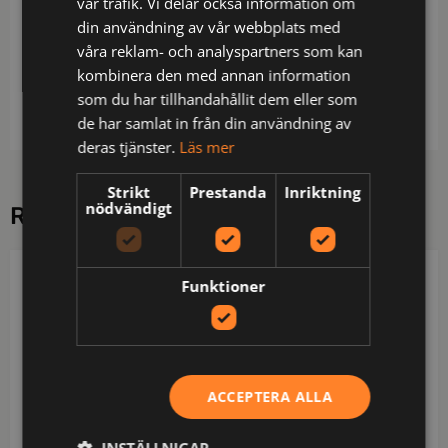
vår trafik. Vi delar också information om
Modell som joggingbyxa / Resår och dragsko i
din användning av vår webbplats med
midja / Innerficka för nycklar / Öppna ben / Bound
våra reklam- och analyspartners som kan
seam / Autoklaverbar 121° max 20 min / Materialet
kombinera den med annan information
godkänt enligt EN 1149-3 / ISO klass 7 / OEKO-
som du har tillhandahållit dem eller som
TEX®-certifierad.
de har samlat in från din användning av
deras tjänster.
Läs mer
Strikt
Prestanda
Inriktning
nödvändigt
RELATERADE PRODUKTER
PROJOB
PROJOB
Funktioner
ACCEPTERA ALLA
INSTÄLLNIGAR