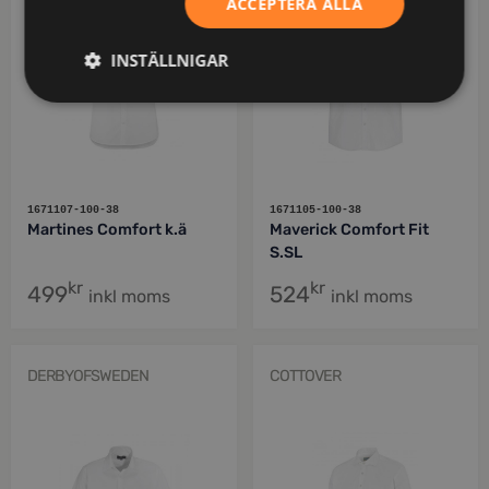
ACCEPTERA ALLA
INSTÄLLNIGAR
1671107-100-38
1671105-100-38
Martines Comfort k.ä
Maverick Comfort Fit
S.SL
kr
kr
499
524
inkl moms
inkl moms
DERBYOFSWEDEN
COTTOVER