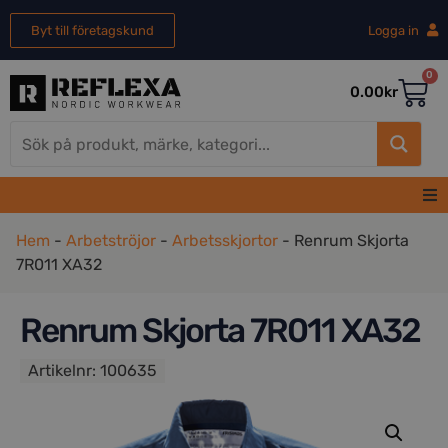
Byt till företagskund
Logga in
0
0.00
kr
Hem
Hem
-
Arbetströjor
-
Arbetsskjortor
-
Renrum Skjorta
7R011 XA32
Herr
Renrum Skjorta 7R011 XA32
Dam
Artikelnr:
100635
REA