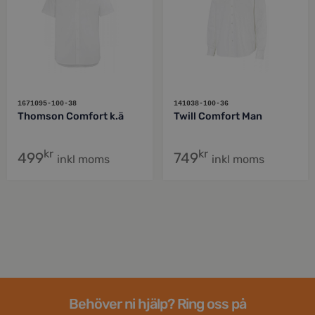
1671095-100-38
141038-100-36
Thomson Comfort k.ä
Twill Comfort Man
kr
kr
499
749
inkl moms
inkl moms
Behöver ni hjälp? Ring oss på