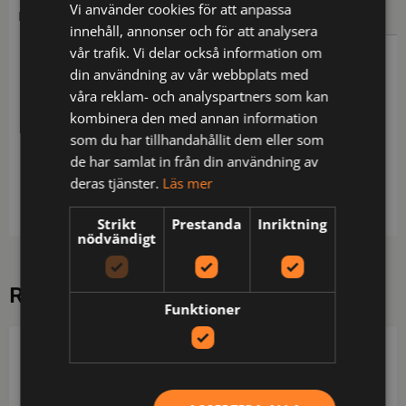
Vi använder cookies för att anpassa
BESKRIVNING
YTTERLIGARE INFORMATION
innehåll, annonser och för att analysera
vår trafik. Vi delar också information om
Beskrivning
din användning av vår webbplats med
våra reklam- och analyspartners som kan
Bälg i rygg / Dold knäppning med tryckknappar /
kombinera den med annan information
Skjortkrage med tryckknappar / 2 bröstfickor med
som du har tillhandahållit dem eller som
lock / Mudd i ärmar / Bound seam / Autoklaverbar
de har samlat in från din användning av
121° max 20 min / Materialet godkänt enligt EN
deras tjänster.
Läs mer
1149-3 / ISO klass 7 / OEKO-TEX®-certifierad.
Strikt
Prestanda
Inriktning
nödvändigt
RELATERADE PRODUKTER
Funktioner
DERBYOFSWEDEN
DERBYOFSWEDEN