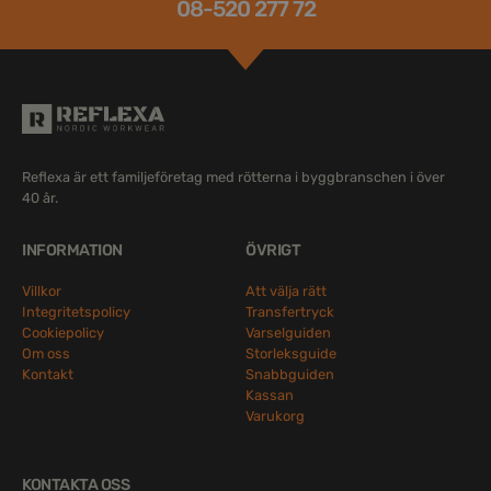
08-520 277 72
Reflexa är ett familjeföretag med rötterna i byggbranschen i över
40 år.
INFORMATION
ÖVRIGT
Villkor
Att välja rätt
Integritetspolicy
Transfertryck
Cookiepolicy
Varselguiden
Om oss
Storleksguide
Kontakt
Snabbguiden
Kassan
Varukorg
KONTAKTA OSS