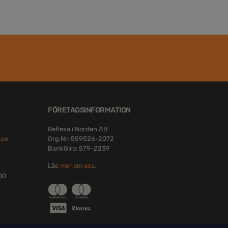
FÖRETAGSINFORMATION
Reflexa i Norden AB
.se
Org.Nr: 559526-2072
BankGiro: 579-2239
Läs
mer om oss
.
:00