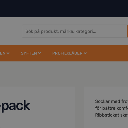
EN
SYFTEN
PROFILKLÄDER
-pack
Sockar med frot
för bättre komf
Ribbstickat sk