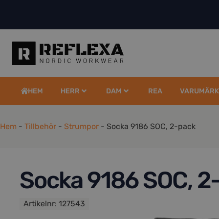
HEM
HERR
DAM
REA
VARUMÄRK
Hem
-
Tillbehör
-
Strumpor
-
Socka 9186 SOC, 2-pack
Socka 9186 SOC, 2
Artikelnr:
127543