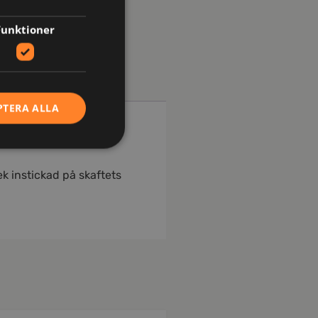
Funktioner
PTERA ALLA
ek instickad på skaftets