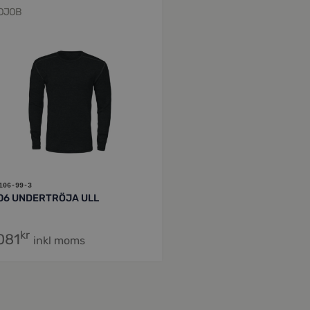
OJOB
106-99-3
06 UNDERTRÖJA ULL
kr
081
inkl moms