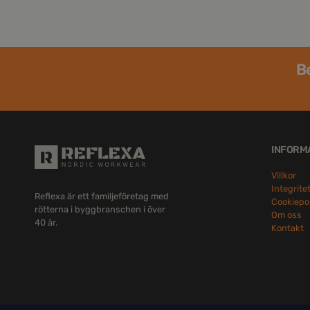
Be
INFORM
Villkor
Integrite
Reflexa är ett familjeföretag med
Cookiepo
rötterna i byggbranschen i över
Om oss
40 år.
Kontakt