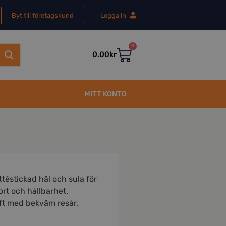
Byt till företagskund
Logga in
0
0.00
kr
MITT KONTO
téstickad häl och sula för
ort och hållbarhet.
aft med bekväm resår.