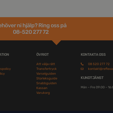
höver ni hjälp? Ring oss på
08-520 277 72
ATION
ÖVRIGT
KONTAKTA OSS
Att välja rätt
08 520 277 72
tspolicy
Transfertryck
kontakt@reflexa
licy
Varselguiden
KUNDTJÄNST
Storleksguide
Snabbguiden
Mån – Fre 09:00 – 16
Kassan
Varukorg