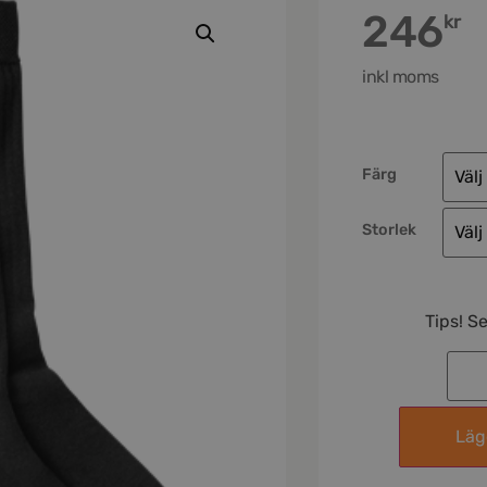
246
kr
inkl moms
Färg
Storlek
Tips! S
Lägg