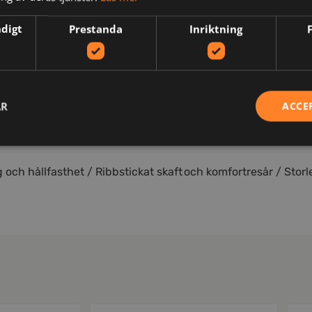
ndigt
Prestanda
Inriktning
N
AR
ACCE
g och hållfasthet / Ribbstickat skaft och komfortresår / Storl