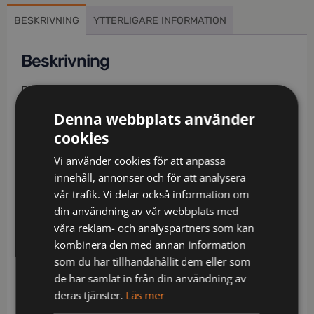
BESKRIVNING
YTTERLIGARE INFORMATION
Beskrivning
Delvis biobaserat och återvunnet material /
Miljödeklarerad (EPD) / 4-vägs stretchmaterial /
Denna webbplats använder
Ribbstickade stretchpartier i midjan / Slitstarkt
cookies
ripstop-material med 4-vägsstretch på stuss och
baksida lår / Dold knapp fram / 2 löst hängande
Vi använder cookies för att anpassa
CORDURA®-förstärkta spikfickor – den ena med
innehåll, annonser och för att analysera
ficka med dragkedja, 3 mindre fickor och
vår trafik. Vi delar också information om
verktygshällor, den andra med extra ficka / D-ring
din användning av vår webbplats med
under spikfickan / 2 framfickor / 2 bakfickor med lös
våra reklam- och analyspartners som kan
botten, varav en med dragkedja / Dubbel förstärkt
kombinera den med annan information
grensöm / Hammarhank / CORDURA®-förstärkt
som du har tillhandahållit dem eller som
tumstocksficka med verktygsficka, pennficka samt
de har samlat in från din användning av
knapp och hälla för kniv / Benficka med
deras tjänster.
Läs mer
tryckknapp, ficka med dragkedja och D-ring /