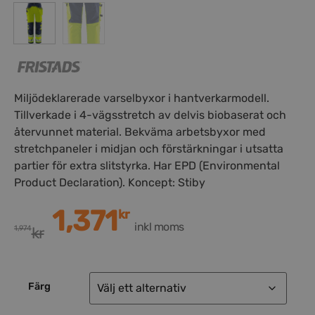
Miljödeklarerade varselbyxor i hantverkarmodell.
Tillverkade i 4-vägsstretch av delvis biobaserat och
återvunnet material. Bekväma arbetsbyxor med
stretchpaneler i midjan och förstärkningar i utsatta
partier för extra slitstyrka. Har EPD (Environmental
Product Declaration). Koncept: Stiby
1,371
kr
inkl moms
1,974
kr
Färg