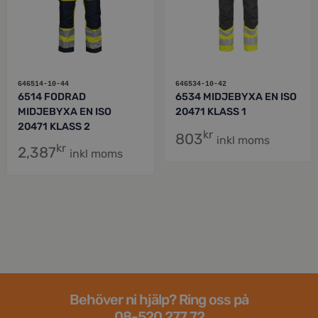
646514-10-44
646534-10-42
6514 FODRAD
6534 MIDJEBYXA EN ISO
MIDJEBYXA EN ISO
20471 KLASS 1
20471 KLASS 2
kr
803
inkl moms
kr
2,387
inkl moms
Behöver ni hjälp? Ring oss på
08-520 277 72