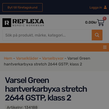
Byt till företagskund
Logga in
0
0.00
kr
Hem
-
Varselkläder
-
Varselbyxor
-
Varsel Green
hantverkarbyxa stretch 2644 GSTP, klass 2
Varsel Green
hantverkarbyxa stretch
2644 GSTP, klass 2
Artikelnr:
134188