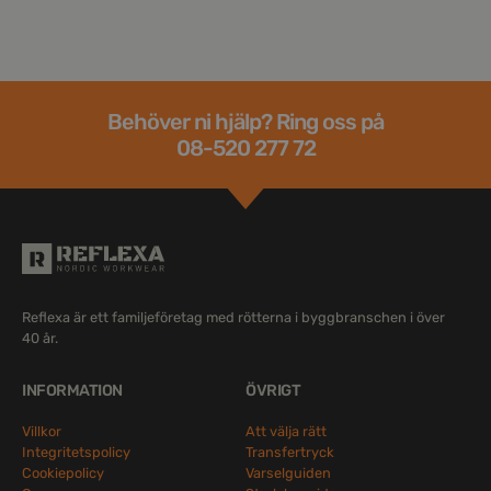
Behöver ni hjälp? Ring oss på
08-520 277 72
Reflexa är ett familjeföretag med rötterna i byggbranschen i över
40 år.
INFORMATION
ÖVRIGT
Villkor
Att välja rätt
Integritetspolicy
Transfertryck
Cookiepolicy
Varselguiden