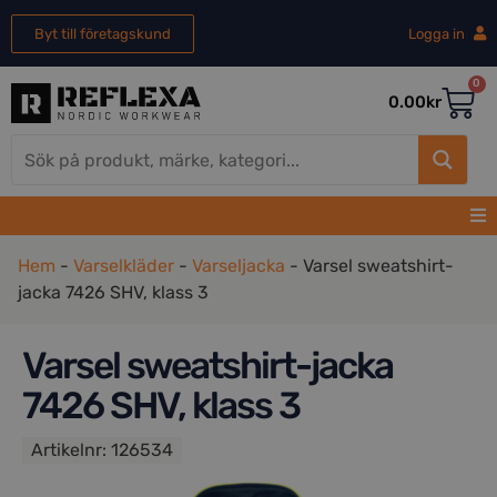
Byt till företagskund
Logga in
0
0.00
kr
Hem
-
Varselkläder
-
Varseljacka
-
Varsel sweatshirt-
jacka 7426 SHV, klass 3
Varsel sweatshirt-jacka
7426 SHV, klass 3
Artikelnr:
126534