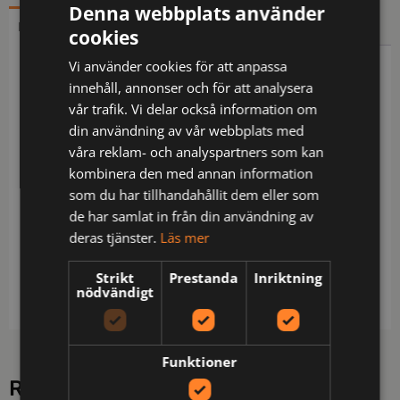
Denna webbplats använder
BESKRIVNING
YTTERLIGARE INFORMATION
cookies
Vi använder cookies för att anpassa
Beskrivning
innehåll, annonser och för att analysera
vår trafik. Vi delar också information om
Bomull på insidan / Lång dragkedja som går upp i
din användning av vår webbplats med
kragen med dragkedjeskydd / Bröstficka med
våra reklam- och analyspartners som kan
vertikal dragkedja / 2 framfickor med dragkedja /
kombinera den med annan information
Ribbmudd i ärmslut och nederkant / Godkänd
som du har tillhandahållit dem eller som
enligt EN ISO 20471 klass 2 för XS-M och klass 3 för
de har samlat in från din användning av
L-4XL samt EN 13758-2 UPF 40+ UV-skydd.
deras tjänster.
Läs mer
Materialet är godkänt för 100+ UV-skydd /
Certifierad efter 25 tvättar / Testad för industritvätt
Strikt
Prestanda
Inriktning
enligt ISO 15797 / OEKO-TEX®-certifierad.
nödvändigt
Funktioner
RELATERADE PRODUKTER