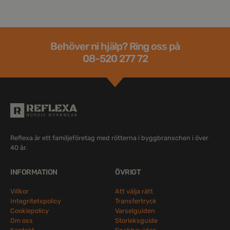
Behöver ni hjälp? Ring oss på
08-520 277 72
Reflexa är ett familjeföretag med rötterna i byggbranschen i över
40 år.
INFORMATION
ÖVRIGT
Villkor
Att välja rätt
Integritetspolicy
Transfertryck
Cookiepolicy
Varselguiden
Om oss
Storleksguide