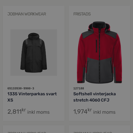
JOBMAN WORKWEAR
FRISTADS
65133530-9900-3
127188
1335 Vinterparkas svart
Softshell vinterjacka
XS
stretch 4060 CFJ
kr
kr
2,811
1,974
inkl moms
inkl moms