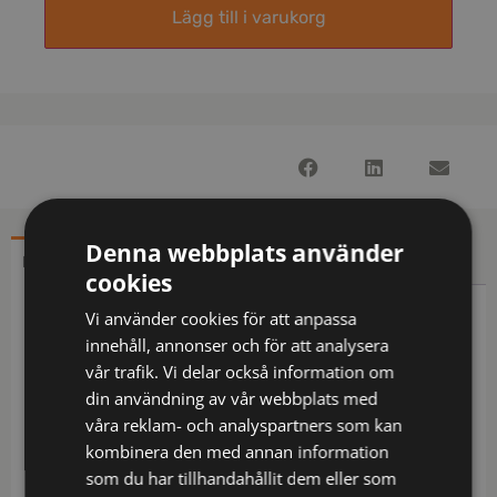
Lägg till i varukorg
Denna webbplats använder
BESKRIVNING
YTTERLIGARE INFORMATION
cookies
Vi använder cookies för att anpassa
Beskrivning
innehåll, annonser och för att analysera
vår trafik. Vi delar också information om
Delvis återvunnet material / Yttertyg med 4-
din användning av vår webbplats med
vägsstretch / Vatten- och vindtät med
våra reklam- och analyspartners som kan
andasfunktion / Tejpade sömmar / Quiltfoder /
kombinera den med annan information
Avtagbar och reglerbar huva med förstärkt
som du har tillhandahållit dem eller som
framkant / Fleecefodrad krage / Vattenavvisande