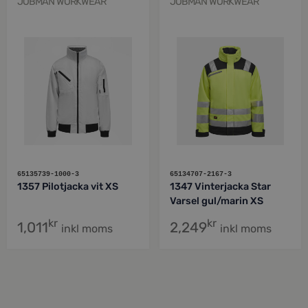
JOBMAN WORKWEAR
JOBMAN WORKWEAR
65135739-1000-3
65134707-2167-3
1357 Pilotjacka vit XS
1347 Vinterjacka Star
Varsel gul/marin XS
kr
kr
1,011
2,249
inkl moms
inkl moms