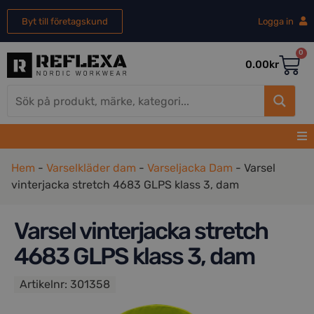
Byt till företagskund
Logga in
0
0.00
kr
Hem
-
Varselkläder dam
-
Varseljacka Dam
-
Varsel
vinterjacka stretch 4683 GLPS klass 3, dam
Varsel vinterjacka stretch
4683 GLPS klass 3, dam
Artikelnr:
301358