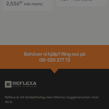
kr
2,536
inkl moms
Behöver ni hjälp? Ring oss på
08-520 277 72
Reflexa är ett familjeföretag med rötterna i byggbranschen i över
40 år.