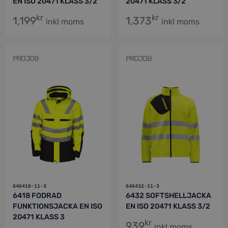
EN ISO 20471 KLASS 3/2
20471 KLASS 3/2
kr
kr
1,199
1,373
inkl moms
inkl moms
PROJOB
PROJOB
646418-11-3
646432-11-3
6418 FODRAD
6432 SOFTSHELLJACKA
FUNKTIONSJACKA EN ISO
EN ISO 20471 KLASS 3/2
20471 KLASS 3
kr
939
inkl moms