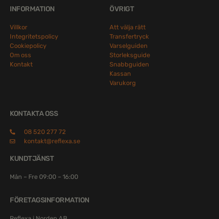
INFORMATION
ÖVRIGT
Villkor
Att välja rätt
Integritetspolicy
Transfertryck
Cookiepolicy
Varselguiden
Om oss
Storleksguide
Kontakt
Snabbguiden
Kassan
Varukorg
KONTAKTA OSS
08 520 277 72
kontakt@reflexa.se
KUNDTJÄNST
Mån – Fre 09:00 – 16:00
FÖRETAGSINFORMATION
Reflexa i Norden AB