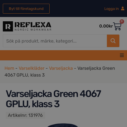
Byt till företagskund
Logga in
0
0.00
kr
Hem
Hem
-
Varselkläder
-
Varseljacka
-
Varseljacka Green
4067 GPLU, klass 3
Herr
Varseljacka Green 4067
Dam
GPLU, klass 3
REA
Artikelnr:
131976