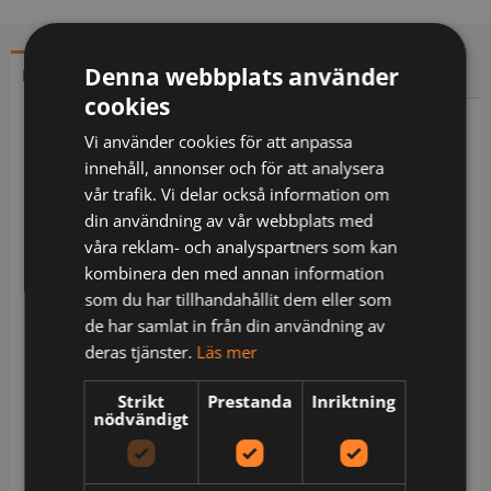
Denna webbplats använder
BESKRIVNING
YTTERLIGARE INFORMATION
cookies
Beskrivning
Vi använder cookies för att anpassa
innehåll, annonser och för att analysera
Återvunnen polyester och ekologisk bomull /
vår trafik. Vi delar också information om
Miljödeklarerad (EPD) / Dragkedja ända upp i
din användning av vår webbplats med
kragen under frontslå med tryckknappar /
våra reklam- och analyspartners som kan
Bröstficka med dragkedja och invändig id-
kombinera den med annan information
kortshållare / Bröstficka med vertikal dragkedja / 2
som du har tillhandahållit dem eller som
framfickor med dragkedja / Reglerbart ärmslut med
de har samlat in från din användning av
tryckknapp / Reglerbar midja med knappar /
deras tjänster.
Läs mer
Förlängd rygg / Godkänd enligt EN ISO 20471 klass
2 för S och klass 3 för M-5XL samt EN 13758-2 UPF
Strikt
Prestanda
Inriktning
nödvändigt
40+ UV-skydd / Certifierad efter 50 tvättar / Testad
för industritvätt enligt ISO 15797 / EPD reg.nr 3878
på environdec.com / OEKO-TEX®-certifierad.