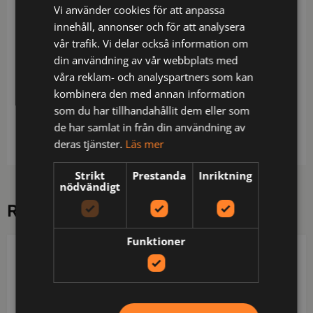
Vi använder cookies för att anpassa
innerfickor. Förlängd rygg och reglerbar i midja och
innehåll, annonser och för att analysera
ärm. Blixtlås med vindslå ut i kragen. Varselmaterial
vår trafik. Vi delar också information om
på oket och reflexer på oket och ärmar.
din användning av vår webbplats med
Material: 100% bomull
våra reklam- och analyspartners som kan
kombinera den med annan information
Skötsel: Normal maskintvätt vid 40 grader,Blekning
som du har tillhandahållit dem eller som
är inte tillåtet,Stryk ej,Ej kemtvätt,Torktumla på låg
de har samlat in från din användning av
temperatur,Använd inte mjukgörande medel
deras tjänster.
Läs mer
Strikt
Prestanda
Inriktning
nödvändigt
RELATERADE PRODUKTER
Funktioner
FRISTADS
FRISTADS