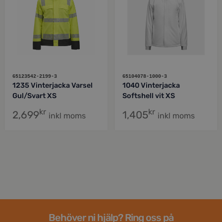
65123542-2199-3
65104078-1000-3
1235 Vinterjacka Varsel
1040 Vinterjacka
Gul/Svart XS
Softshell vit XS
kr
kr
2,699
1,405
inkl moms
inkl moms
Behöver ni hjälp? Ring oss på