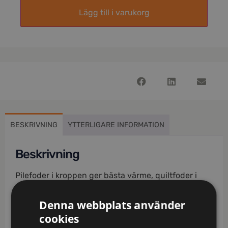
Lägg till i varukorg
BESKRIVNING
YTTERLIGARE INFORMATION
Beskrivning
Pilefoder i kroppen ger bästa värme, quiltfoder i
ärmar ökar smidigheten. Höger bröstficka med lock
och telefonfack. Vänster bröstficka med extrafack.
Denna webbplats använder
Handskfickor under bröstfickorna. Rymliga
cookies
framfickor. Invändig telefonficka. Dubbla