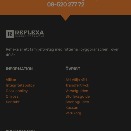
08-520 277 72
Reflexa är ett familjeföretag med rötterna i byggbranschen i över
40 år.
INFORMATION
ÖVRIGT
Villkor
Att välja rätt
Integritetspolicy
Transfertryck
Cookiepolicy
Varselguiden
Om oss
Storleksguide
Kontakt
Snabbguiden
Kassan
Varukorg