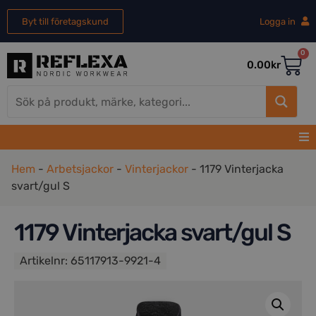
Byt till företagskund
Logga in
0
0.00
kr
Hem
-
Arbetsjackor
-
Vinterjackor
-
1179 Vinterjacka
svart/gul S
1179 Vinterjacka svart/gul S
Artikelnr:
65117913-9921-4