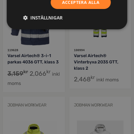
ACCEPTERA ALLA
INSTÄLLNIGAR
119628
100994
Varsel Airtech® 3-i-1
Varsel Airtech®
parkas 4036 GTT, klass 3
Vinterbyxa 2035 GTT,
klass 2
kr
kr
3,159
2,066
inkl
kr
2,468
inkl moms
moms
JOBMAN WORKWEAR
JOBMAN WORKWEAR