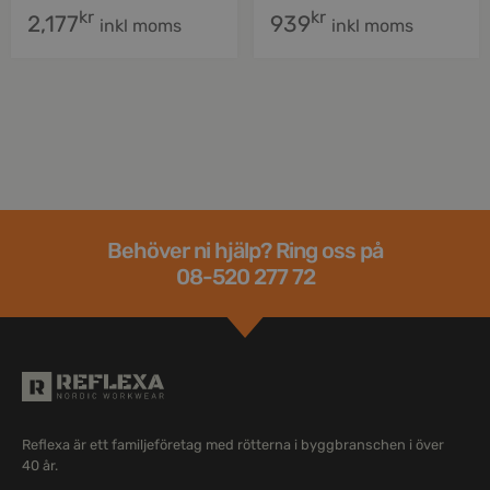
kr
kr
2,177
939
inkl moms
inkl moms
Behöver ni hjälp? Ring oss på
08-520 277 72
Reflexa är ett familjeföretag med rötterna i byggbranschen i över
40 år.