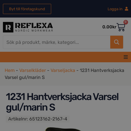
Byt till företagskund
Logga in
0
0.00
kr
Hem
Hem
-
Varselkläder
-
Varseljacka
-
1231 Hantverksjacka
Varsel gul/marin S
Herr
1231 Hantverksjacka Varsel
Dam
gul/marin S
REA
Artikelnr:
65123162-2167-4