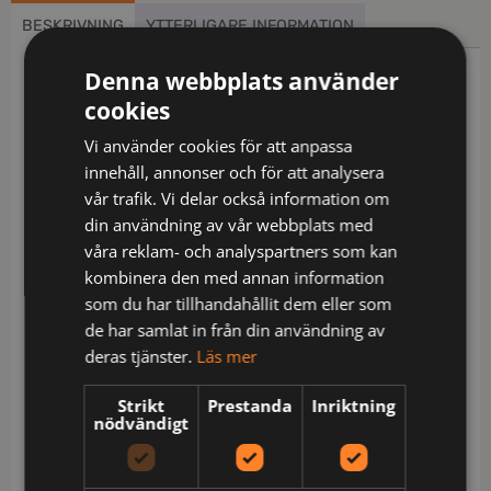
BESKRIVNING
YTTERLIGARE INFORMATION
Denna webbplats använder
Beskrivning
cookies
Ofodrad jacka i polyester/bomull med kontrastfärg
Vi använder cookies för att anpassa
på magen för att dölja smuts. Rymliga framfickor
innehåll, annonser och för att analysera
med blixtlås. Bröstficka med integrerad ID-
vår trafik. Vi delar också information om
kortsfack och ficka för telefon. Innerfickor på båda
din användning av vår webbplats med
sidor. Blixtlås med utvändig vindslå med
våra reklam- och analyspartners som kan
tryckknappar. Reglerbar i midjan och ärmavslut.
kombinera den med annan information
Förlängd i ryggslutet.
som du har tillhandahållit dem eller som
Certifierad i varselklass 3 enligt EN ISO 20471.
de har samlat in från din användning av
deras tjänster.
Läs mer
Material: 75% polyester / 25% bomull
Skötsel: Normal maskintvätt vid 60 grader,Blekning
Strikt
Prestanda
Inriktning
nödvändigt
är inte tillåtet,Torktumla på låg
temperatur,Strykning. Högsta tillåtna temperatur
110 grader,Ej kemtvätt,Tvätta separat ut och in