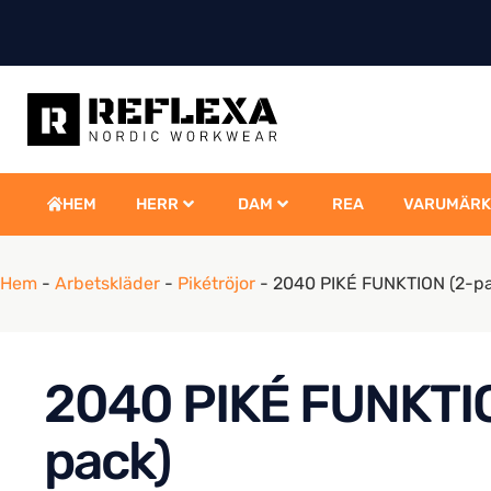
HEM
HERR
DAM
REA
VARUMÄRK
Hem
-
Arbetskläder
-
Pikétröjor
-
2040 PIKÉ FUNKTION (2-p
2040 PIKÉ FUNKTIO
pack)