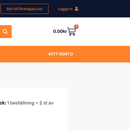
Byt till företagskund
Logga in
0
0.00
kr
MITT KONTO
ck:
1 beställning = 2 st av