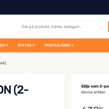
EN
SYFTEN
PROFILKLÄDER
ack)
N (2-
Säljs som 2-pa
denna artikel.
kr