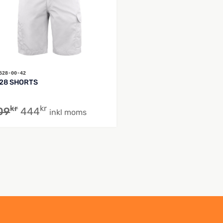
528-00-42
28 SHORTS
kr
kr
09
444
inkl moms