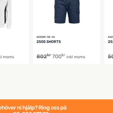
642505-58-44
642
2505 SHORTS
25
kr
kr
802
700
5
kl moms
inkl moms
höver ni hjälp? Ring oss på