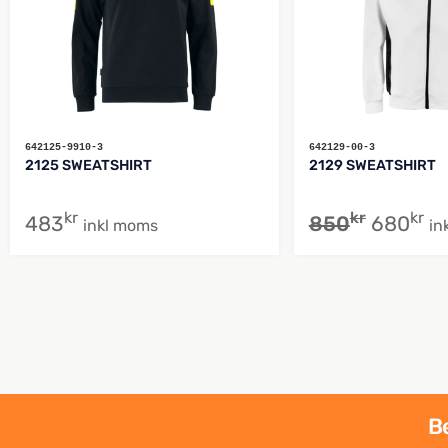
642125-9910-3
642129-00-3
2125 SWEATSHIRT
2129 SWEATSHIRT
kr
kr
kr
483
850
680
inkl moms
in
Be