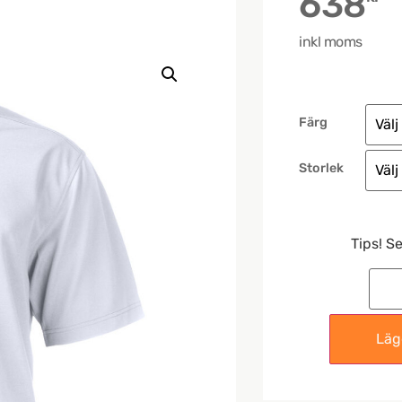
638
inkl moms
Färg
Storlek
Tips! S
Lägg