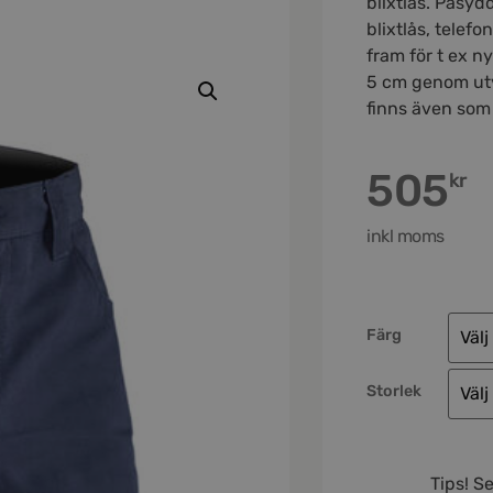
blixtlås. Påsyd
blixtlås, telef
fram för t ex n
5 cm genom utv
finns även som
505
kr
inkl moms
Färg
Storlek
Tips! S