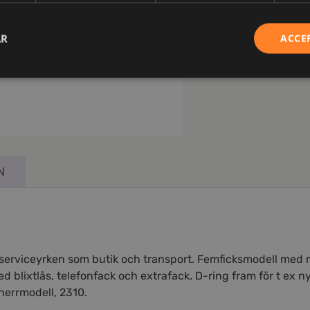
AR
ACCE
N
r serviceyrken som butik och transport. Femficksmodell med 
d blixtlås, telefonfack och extrafack. D-ring fram för t ex 
herrmodell, 2310.