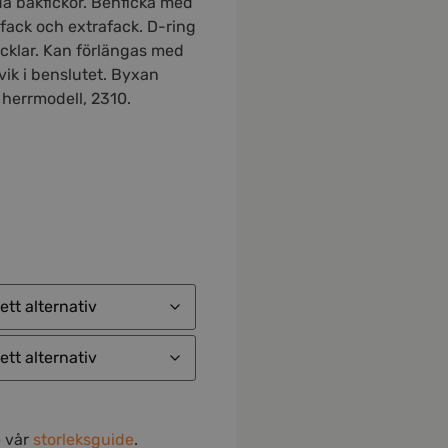
da bakfickor. Benficka med
onfack och extrafack. D-ring
ycklar. Kan förlängas med
ik i benslutet. Byxan
 herrmodell, 2310.
e vår
storleksguide
.