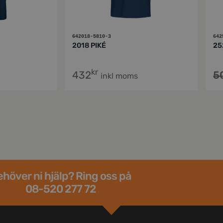
642018-5810-3
642
2018 PIKÉ
25
kr
432
5
inkl moms
höver ni hjälp? Ring oss på
08-520 277 72