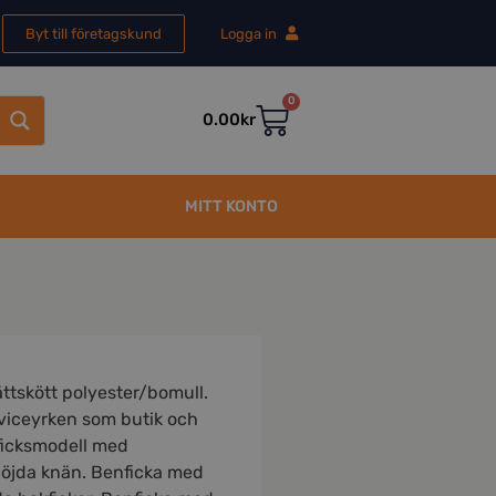
Byt till företagskund
Logga in
0
0.00
kr
MITT KONTO
ättskött polyester/bomull.
rviceyrken som butik och
ficksmodell med
böjda knän. Benficka med