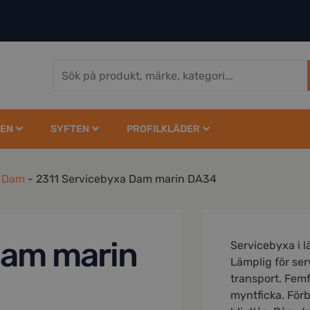
EN
SYFTEN
PROFILKLÄDER
r Dam
-
2311 Servicebyxa Dam marin DA34
Dam marin
Servicebyxa i l
Lämplig för se
transport. Fem
myntficka. För