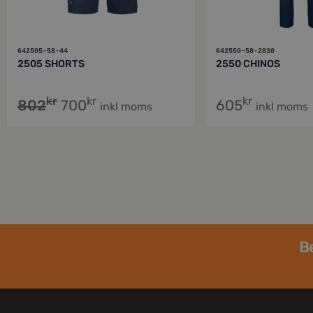
642505-58-44
642550-58-2830
2505 SHORTS
2550 CHINOS
kr
kr
kr
802
700
605
inkl moms
inkl moms
Be