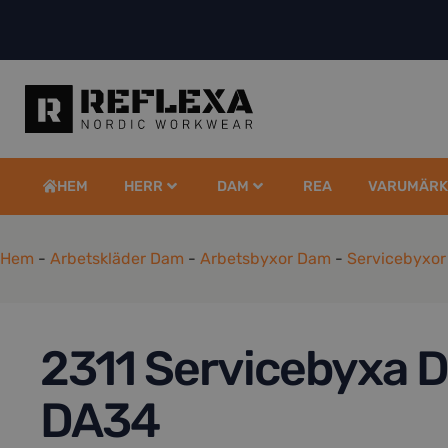
HEM
HERR
DAM
REA
VARUMÄRK
Hem
-
Arbetskläder Dam
-
Arbetsbyxor Dam
-
Servicebyxo
2311 Servicebyxa 
DA34