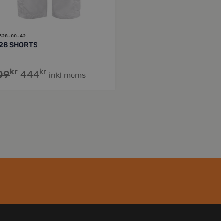
528-00-42
28 SHORTS
kr
kr
09
444
inkl moms