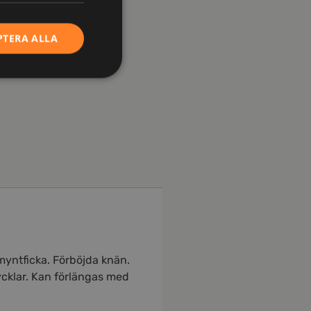
PTERA ALLA
myntficka. Förböjda knän.
nycklar. Kan förlängas med