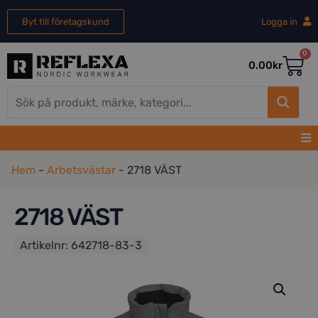
Byt till företagskund
Logga in
0
0.00
kr
Hem
-
Arbetsvästar
-
2718 VÄST
2718 VÄST
Artikelnr:
642718-83-3