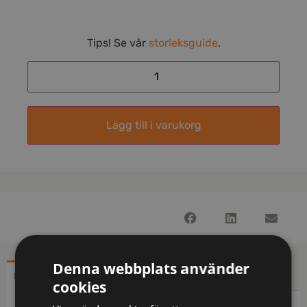
Tips! Se vår
storleksguide
.
Lägg till i varukorg
Denna webbplats använder
BESKRIVNING
YTTERLIGARE INFORMATION
cookies