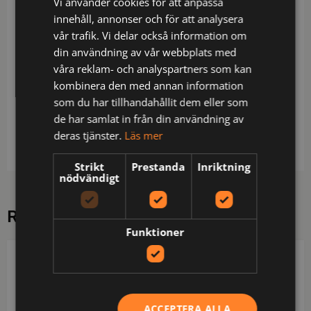
Vi använder cookies för att anpassa
Beskrivning
innehåll, annonser och för att analysera
vår trafik. Vi delar också information om
Vadderad väst i vind- och vattenavvisande
din användning av vår webbplats med
material. Invändig vindslå i dragkedjan framtill för
våra reklam- och analyspartners som kan
att förhindra vinddrag. Bröstﬁckor med dragkedja,
kombinera den med annan information
den ena med öppning för handsfree. Innerﬁckor
som du har tillhandahållit dem eller som
med dragkedja. Mörka reﬂexpipings i ok samt rygg.
de har samlat in från din användning av
Reglerbar med snodd i midja. Fodret är
deras tjänster.
Läs mer
öppningsbart för att underlätta tryck och brodyr.
Strikt
Prestanda
Inriktning
nödvändigt
RELATERADE PRODUKTER
Funktioner
REFLECTIL
REFLECTIL
ACCEPTERA ALLA