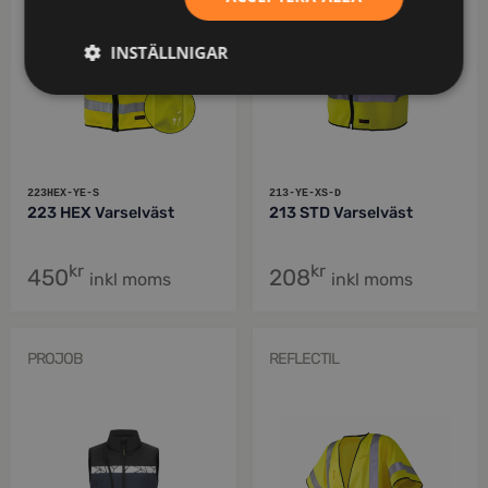
INSTÄLLNIGAR
223HEX-YE-S
213-YE-XS-D
223 HEX Varselväst
213 STD Varselväst
kr
kr
450
208
inkl moms
inkl moms
PROJOB
REFLECTIL