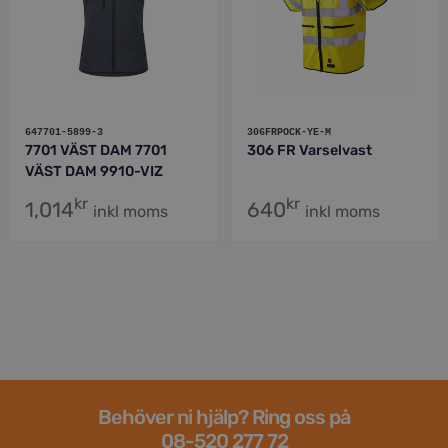
647701-5899-3
306FRPOCK-YE-M
7701 VÄST DAM 7701
306 FR Varselvast
VÄST DAM 9910-VIZ
kr
kr
1,014
640
inkl moms
inkl moms
Behöver ni hjälp? Ring oss på
08-520 277 72