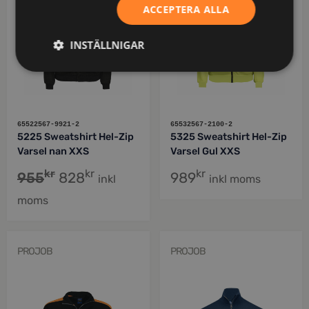
ACCEPTERA ALLA
INSTÄLLNIGAR
65522567-9921-2
65532567-2100-2
5225 Sweatshirt Hel-Zip
5325 Sweatshirt Hel-Zip
Varsel nan XXS
Varsel Gul XXS
kr
kr
kr
955
828
989
inkl
inkl moms
moms
PROJOB
PROJOB