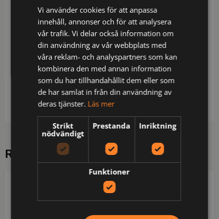
Vi använder cookies för att anpassa
Bomull/polyester som håller färgen. Rakt avslut
innehåll, annonser och för att analysera
med liten mudd i nederkant och ärmslut. Bröstficka
vår trafik. Vi delar också information om
med blixtlås för ID-kortshållare. Ruggad insida.
din användning av vår webbplats med
våra reklam- och analyspartners som kan
Material: 60% bomull / 40% polyester
kombinera den med annan information
Skötsel: Normal maskintvätt vid 60 grader,Blekning
som du har tillhandahållit dem eller som
är inte tillåtet,Torktumla ej,Strykning. Högsta tillåtna
de har samlat in från din användning av
temperatur 150 grader,Ej kemtvätt
deras tjänster.
Läs mer
Strikt
Prestanda
Inriktning
nödvändigt
RELATERADE PRODUKTER
Funktioner
JOBMAN WORKWEAR
JOBMAN WORKWEAR