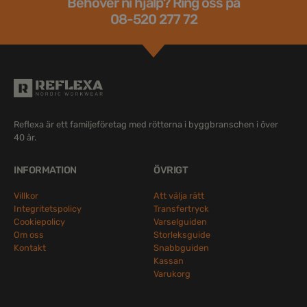
Behöver ni hjälp? Ring oss på
08-520 277 72
Reflexa är ett familjeföretag med rötterna i byggbranschen i över
40 år.
INFORMATION
ÖVRIGT
Villkor
Att välja rätt
Integritetspolicy
Transfertryck
Cookiepolicy
Varselguiden
Om oss
Storleksguide
Kontakt
Snabbguiden
Kassan
Varukorg