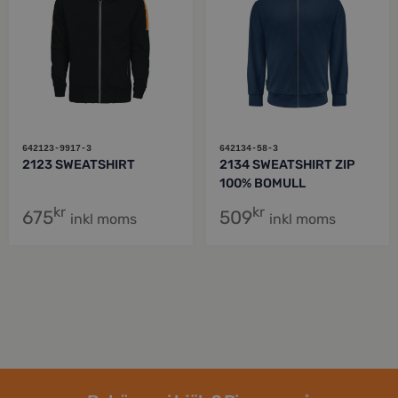
642123-9917-3
642134-58-3
2123 SWEATSHIRT
2134 SWEATSHIRT ZIP
100% BOMULL
kr
kr
675
509
inkl moms
inkl moms