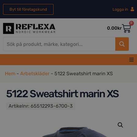
Byt till företagskund
Logga in
0
0.00
kr
Hem
Hem
-
Arbetskläder
-
5122 Sweatshirt marin XS
Herr
5122 Sweatshirt marin XS
Artikelnr:
65512293-6700-3
Dam
REA